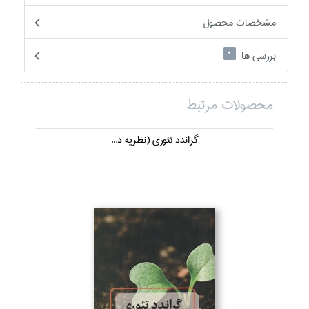
مشخصات محصول
بررسی ها
0
محصولات مرتبط
گراندد تئوري (نظريه د...