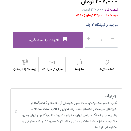
207,000 تومان
قیمت قبل:
230,000 تومان
سود شما:
23,000 تومان
(10 %)
موجود در فروشگاه:
2 جلد
افزودن به سبد خرید
علاقه‌مندي‌ها
مقايسه
سوال در مورد كالا
پیشنهاد به دوستان
جزییات
کتاب حاضر مجموعه‌اي است بسيار خواندني از مقاله‌ها و گفت‌وگوها در
حوزه‌هاي سياست و اجتماع مانند روشنفکران و انقلاب، سنت استبداد و
رانتيريسم در فرهنگ سياسي ايران، مدارا و مديريت، تاريخ‌نگاري در ايران و دوره
مشروطه، و نيز حوزه ادبيات و داستان مانند آثار شفيعي‌کدکني، ژاله اصفهاني، و
بخش‌هايي از ادبيا...