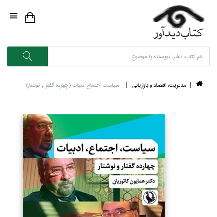
مديريت، اقتصاد و بازاريابي
سياست اجتماع ادبيات (چهارده گفتار و نوشتار)