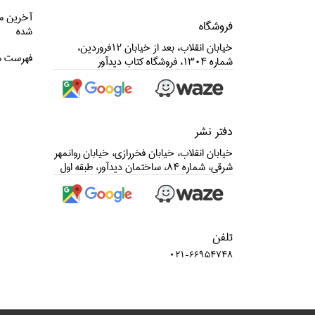
آخرین م
فروشگاه
شده
خيابان انقلاب، بعد از خيابان 12فروردين،
فهرست م
شماره 1304، فروشگاه كتاب ديدآور
دفتر نشر
خيابان انقلاب، خيابان فخررازي، خيابان روانمهر
شرقي، شماره 84، ساختمان ديدآور، طبقه اول
تلفن
021-66954748