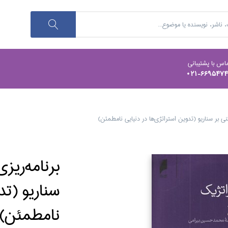
اس با پشتیبانی
021-669547
ني بر سناريو (تدوين استراتژي‌ها در دنيايي نامطمئن)
برنامه‌ريز
سناريو (تد
نامطمئن)