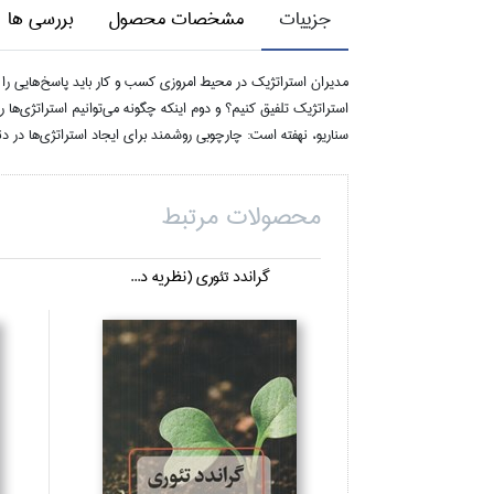
جزییات
مشخصات محصول
بررسی ها
مديران استراتژيك در محيط امروزي كسب و كار بايد پاسخ‌هايي را بر
استراتژيك تلفيق كنيم؟ و دوم اينكه چگونه مي‌توانيم استراتژي‌ها 
سناريو، نهفته است: چارچوبي روشمند براي ايجاد استراتژي‌ها در د
محصولات مرتبط
گراندد تئوري (نظريه د...