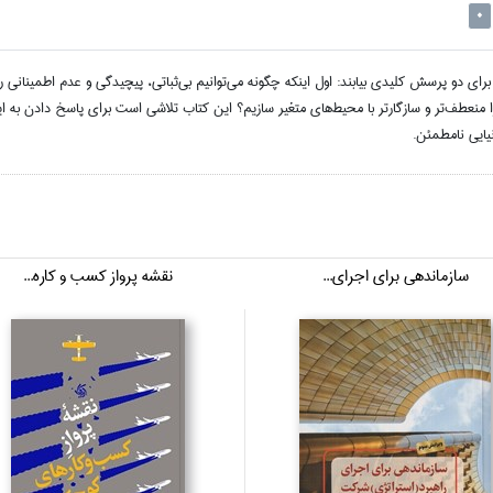
0
اي دو پرسش كليدي بيابند: اول اينكه چگونه مي‌توانيم بي‌ثباتي، پيچيدگي و عدم اطميناني را 
را منعطف‌تر و سازگارتر با محيط‌هاي متغير سازيم؟ اين كتاب تلاشي است براي پاسخ ‌دادن به اي
نيايي نامطمئن.
سازماندهي براي اجراي...
نقشه پرواز كسب و كاره...