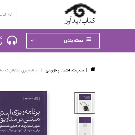
تم
دسته بندی
48
مديريت، اقتصاد و بازاريابي
برنامه‌ريزي استراتژيك مبت