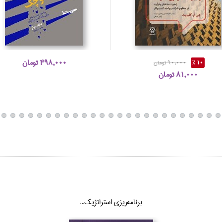
498,000 تومان
10 %
90,000 تومان
81,000 تومان
برنامه‌ريزي استراتژيك...