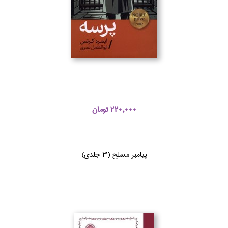
220,000 تومان
پيامبر مسلح (3 جلدي)