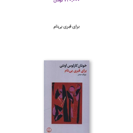
720,000 تومان
براي قبري بي‌نام