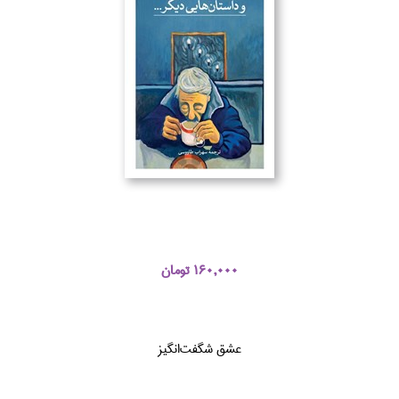
160,000 تومان
عشق شگفت‌انگيز