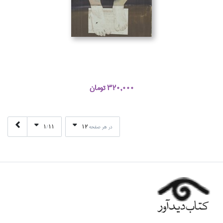
320,000 تومان
1
11
12
در هر صفحه
/