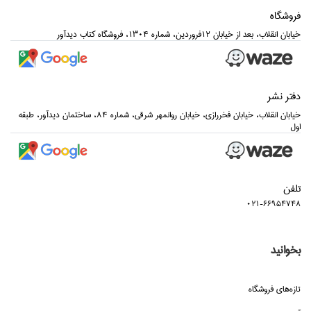
فروشگاه
خيابان انقلاب، بعد از خيابان 12فروردين، شماره 1304، فروشگاه كتاب ديدآور
دفتر نشر
خيابان انقلاب، خيابان فخررازي، خيابان روانمهر شرقي، شماره 84، ساختمان ديدآور، طبقه
اول
تلفن
021-66954748
بخوانید
تازه‌هاي فروشگاه