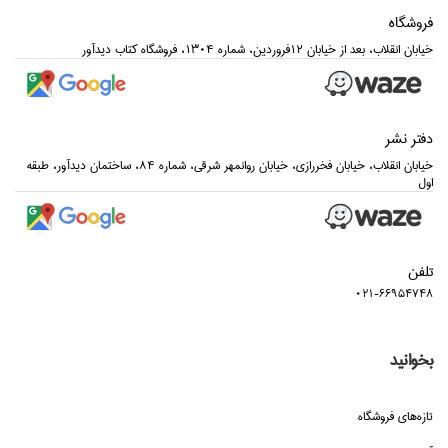
فروشگاه
خيابان انقلاب، بعد از خيابان 12فروردين، شماره 1304، فروشگاه كتاب ديدآور
دفتر نشر
خيابان انقلاب، خيابان فخررازي، خيابان روانمهر شرقي، شماره 84، ساختمان ديدآور، طبقه
اول
تلفن
021-66954748
بخوانید
تازه‌هاي فروشگاه