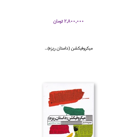
2,800,000 تومان
ميكروفيكشن (داستان ريزه)...