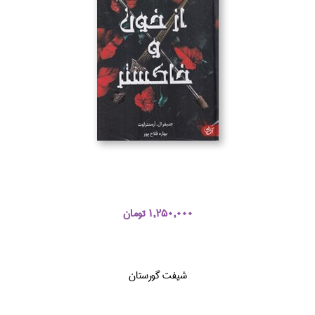
1,250,000 تومان
شيفت گورستان