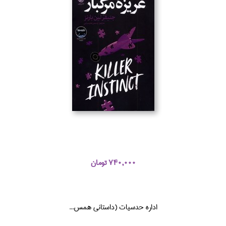
740,000 تومان
اداره حدسيات (داستاني همس...