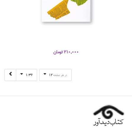
210,000 تومان
1
36
12
در هر صفحه
/