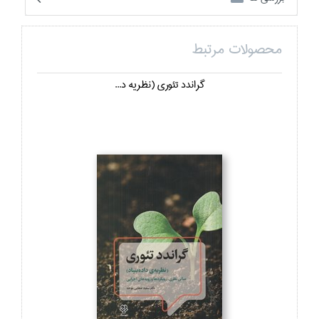
محصولات مرتبط
گراندد تئوري (نظريه د...