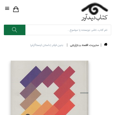
مديريت، اقتصاد و بازاريابي
بدون فيلتر (داستان اينستاگرام)