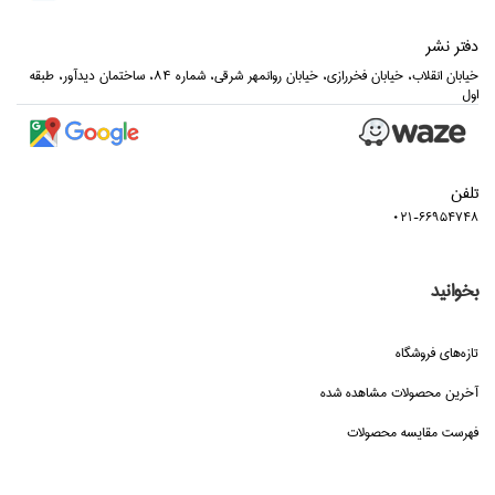
دفتر نشر
خيابان انقلاب، خيابان فخررازي، خيابان روانمهر شرقي، شماره 84، ساختمان ديدآور، طبقه
اول
تلفن
021-66954748
بخوانید
تازه‌هاي فروشگاه
آخرین محصولات مشاهده شده
فهرست مقایسه محصولات