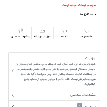
موجود در فروشگاه:
موجود نیست
به من اطلاع بده
علاقه‌مندي‌ها
مقايسه
سوال در مورد كالا
پیشنهاد به دوستان
جزییات
شايد با ديدن نام اين کتاب گمان کنيد که بيشتر به درد عاشقان فضاي مجازي يا
آدم‌هاي به‌اصطلاح اينستاباز مي‌خورد يا حتي به درد افراد مشهور و اينفلوئنسر که
در اينستاگرام فعاليت به‌نسبت بيشتري دارند. پس لازم است تأکيد کنم که به
هيچ وجه اين‌طور نيست. کتاب حاضر را مي‌توان به‌نوعي «راهنماي جامع
کارآفريني»...
مشخصات محصول
بررسی ها
0