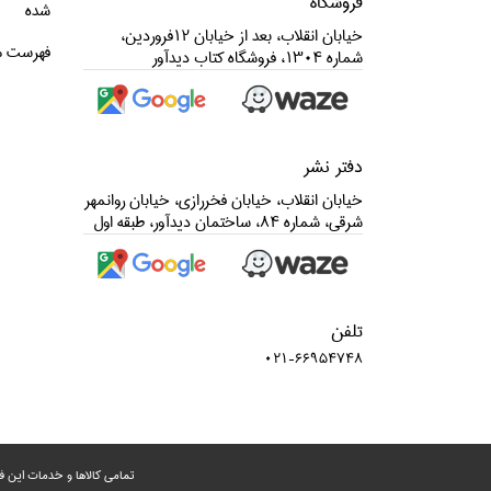
فروشگاه
شده
الهام انديشه
خيابان انقلاب، بعد از خيابان 12فروردين،
فهرست م
امتحان
شماره 1304، فروشگاه كتاب ديدآور
اميد صبا
اميد فردا
اميد مهر
دفتر نشر
امير مستعان
خيابان انقلاب، خيابان فخررازي، خيابان روانمهر
شرقي، شماره 84، ساختمان ديدآور، طبقه اول
اميركبير (دانش امروز)
امين‌الضرب
انتشار
انتشارات ادبي و تاريخي موقوفات محمود
تلفن
افشار
021-66954748
انتشارات برات
انتشارات پيام آزادگان
انتشارات تهران
تمامی‌ کالاها و خدمات این ف
انتشارات چتر فيروزه