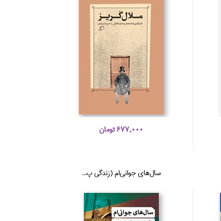
677,000 تومان
سال‌هاي جواني‌ام (زندگي پ...