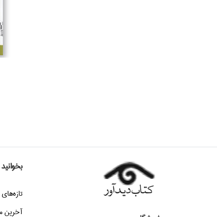
افراز
افرند
افكار
افكار جديد
اقاقي
اقبال
اكباتان
اگر
البرز
الست فردا
الكا
بخوانید
الماس پارسيان
تازه‌هاي 
المعي
الهام
آخرین م