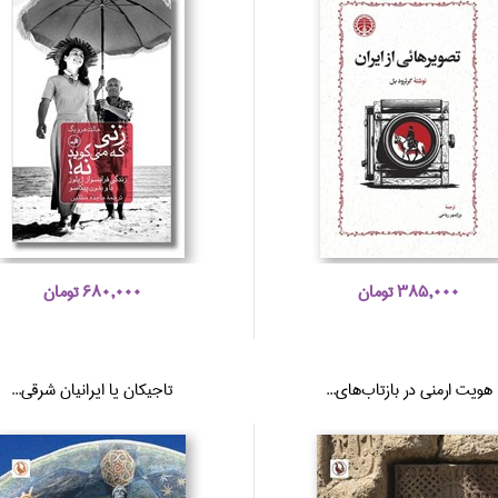
385,000 تومان
680,000 تومان
هويت ارمني در بازتاب‌هاي...
تاجيكان يا ايرانيان شرقي...