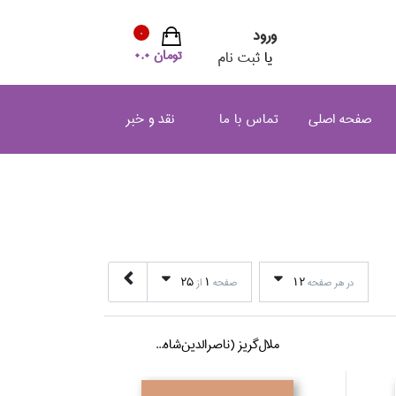
ورود
0
تومان 0.0
یا
ثبت نام
صفحه اصلی
تماس با ما
نقد و خبر
25
1
12
در هر صفحه
صفحه
از
ملال‌گريز (ناصرالدين‌شاه...