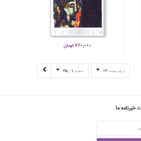
720,000 تومان
25
1
12
در هر صفحه
صفحه
از
ت خبرنامه ما