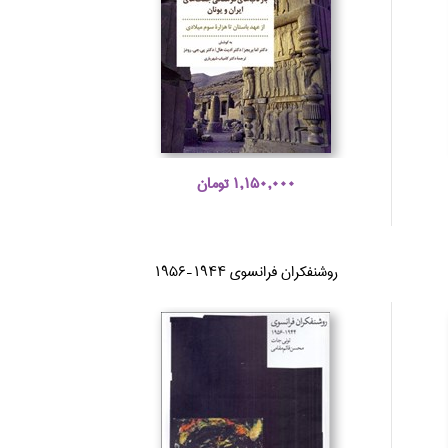
1,150,000 تومان
روشنفكران فرانسوي 1944-1956