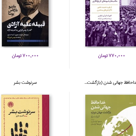
770,000 تومان
700,000 تومان
احافظ جهاني شدن (بازگشت...
سرنوشت بشر