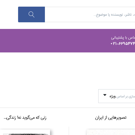
اس با پشتیبانی
021-669547
ويژه
ازي بر اساس
تصويرهايي از ايران
زني كه مي‌گويد نه! زندگي...