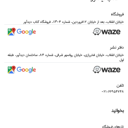
فروشگاه
خيابان انقلاب، بعد از خيابان 12فروردين، شماره 1304، فروشگاه كتاب ديدآور
دفتر نشر
خيابان انقلاب، خيابان فخررازي، خيابان روانمهر شرقي، شماره 84، ساختمان ديدآور، طبقه
اول
تلفن
021-66954748
بخوانید
تازه‌هاي فروشگاه