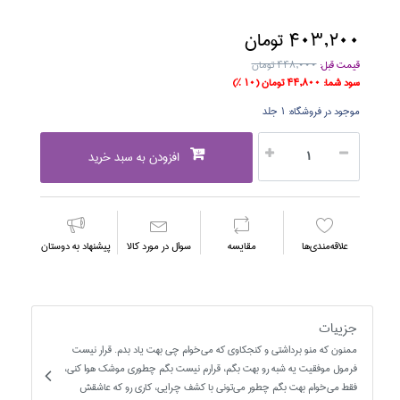
403,200 تومان
قیمت قبل:
448,000 تومان
سود شما:
44,800 تومان
(10 %)
موجود در فروشگاه:
1 جلد
افزودن به سبد خرید
علاقه‌مندي‌ها
مقايسه
سوال در مورد كالا
پیشنهاد به دوستان
جزییات
ممنون كه منو برداشتي و كنجكاوي كه مي‌خوام چي بهت ياد بدم. قرار نيست
فرمول موفقيت يه شبه رو بهت بگم، قرارم نيست بگم چطوري موشك هوا كني،
فقط مي‌خوام بهت بگم چطور مي‌توني با كشف چرايي، كاري رو كه عاشقش