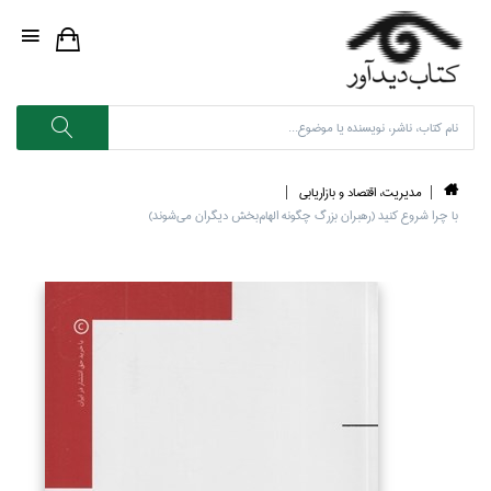
مديريت، اقتصاد و بازاريابي
با چرا شروع كنيد (رهبران بزرگ چگونه الهام‌بخش ديگران مي‌شوند)