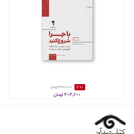
10 %
448,000 تومان
403,200 تومان