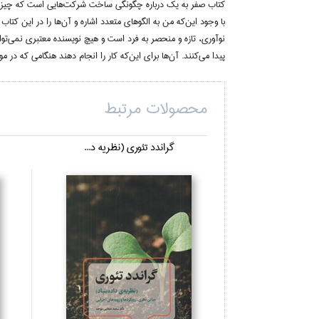
كتاب صفر به يك درباره چگونگي ساخت شركت‌هايي است كه چيزهاي
با وجود اين‌كه من به الگوهاي متعدد اشاره و آن‌ها را در اين كت
نوآوري، تازه و منحصر به‌ فرد است و هيچ نويسنده معتبري نمي‌توا
پيدا مي‌كنند. آن‌ها براي اين‌كه كار را انجام دهند هنگامي كه د
محصولات مرتبط
گراندد تئوري (نظريه د...