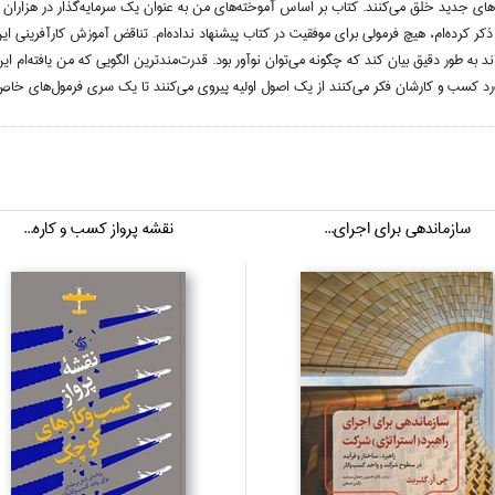
 جديد خلق مي‌كنند. كتاب بر اساس آموخته‌هاي من به ‌عنوان يك سرمايه‌گذار در هزاران
اب ذكر كرده‌ام، هيچ فرمولي براي موفقيت در كتاب پيشنهاد نداده‌ام. تناقض آموزش كارآفريني
ند به‌ طور دقيق بيان كند كه چگونه مي‌توان نوآور بود. قدرت‌مندترين الگويي كه من يافته‌ام
ر مورد كسب و كارشان فكر مي‌كنند از يك اصول اوليه پيروي مي‌كنند تا يك سري فرمول‌هاي خاص
سازماندهي براي اجراي...
نقشه پرواز كسب و كاره...