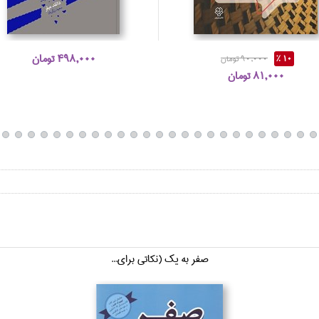
498,000 تومان
10 %
90,000 تومان
81,000 تومان
صفر به يك (نكاتي براي...