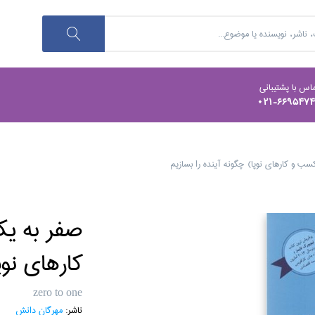
اس با پشتیبانی
021-669547
سب و كارهاي نوپا) چگونه آينده را بسازيم
صفر به يك
كارهاي نوپ
zero to one
ناشر:
مهرگان دانش