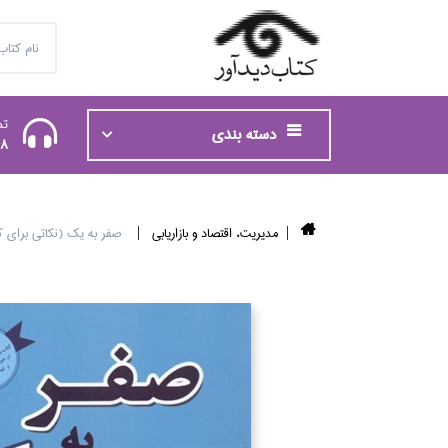
تم
دسته بندی
48
مديريت، اقتصاد و بازاريابي
صفر به يك (نكاتي براي ك