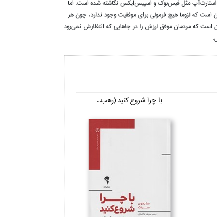
 استارت‌آپ مثل فيس‌بوك و اسپيس‌ايكس نگاشته شده است. اما
 اين است كه لزوما هيچ فرمولي براي موفقيت وجود ندارد، چون هر
 اين است كه مردمان موفق ارزش را در جاهايي كه انتظارش نمي‌رود
.
با چرا شروع كنيد (رهب...
كارخانه محتو