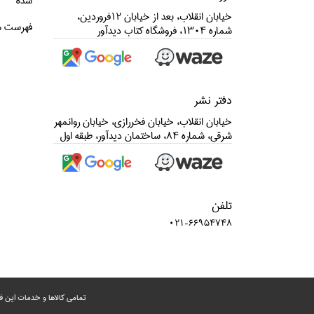
شده
خيابان انقلاب، بعد از خيابان 12فروردين،
فهرست م
شماره 1304، فروشگاه كتاب ديدآور
دفتر نشر
خيابان انقلاب، خيابان فخررازي، خيابان روانمهر
شرقي، شماره 84، ساختمان ديدآور، طبقه اول
تلفن
021-66954748
تمامی‌ کالاها و خدمات این ف