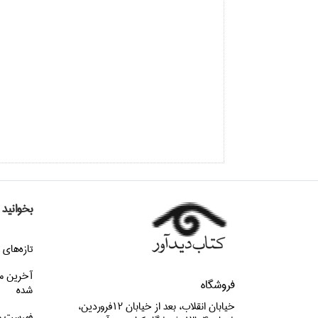
بخوانید
تازه‌هاي 
آخرین م
فروشگاه
شده
خيابان انقلاب، بعد از خيابان 12فروردين،
فهرست م