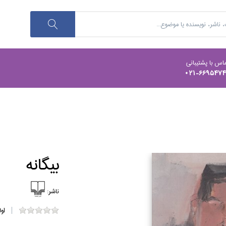
اس با پشتیبانی
021-669547
بيگانه
ناشر:
او