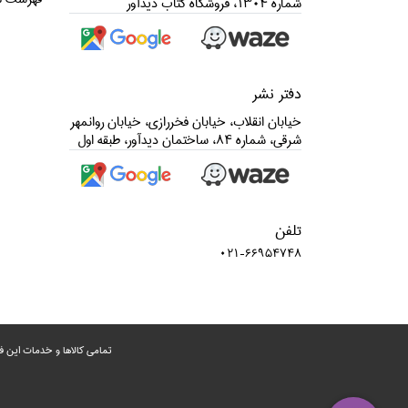
شماره 1304، فروشگاه كتاب ديدآور
دفتر نشر
خيابان انقلاب، خيابان فخررازي، خيابان روانمهر
شرقي، شماره 84، ساختمان ديدآور، طبقه اول
تلفن
021-66954748
تمامی‌ کالاها و خدمات این ف