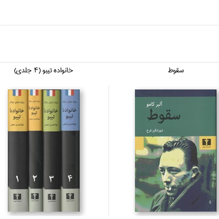
سقوط
خانواده تيبو (4 جلدي)