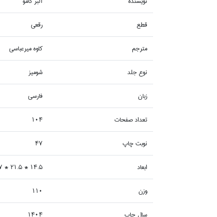
نويسنده
آلبر كامو
قطع
رقعي
مترجم
كاوه ميرعباسي
نوع جلد
شوميز
زبان
فارسي
تعداد صفحات
104
نوبت چاپ
47
ابعاد
14.5 * 21.5 * 0.7
وزن
110
سال چاپ
1404