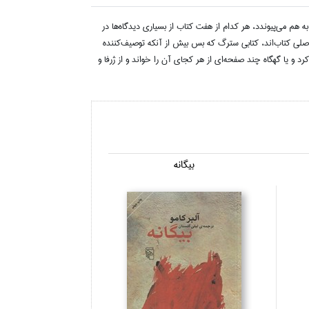
هم مي‌پيوندد، هر كدام از هفت كتاب از بسياري ديدگاه‌ها در
 اصلي كتاب‌اند، كتابي سترگ كه بس بيش از آنكه توصيف‌كننده
رد و يا گهگاه چند صفحه‌اي از هر كجاي آن را خواند و از ژرفا و
بيگانه
زندگي در