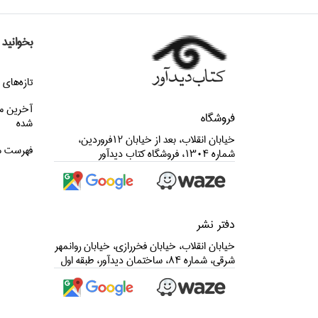
بخوانید
تازه‌هاي 
آخرین م
فروشگاه
شده
خيابان انقلاب، بعد از خيابان 12فروردين،
فهرست م
شماره 1304، فروشگاه كتاب ديدآور
دفتر نشر
خيابان انقلاب، خيابان فخررازي، خيابان روانمهر
شرقي، شماره 84، ساختمان ديدآور، طبقه اول