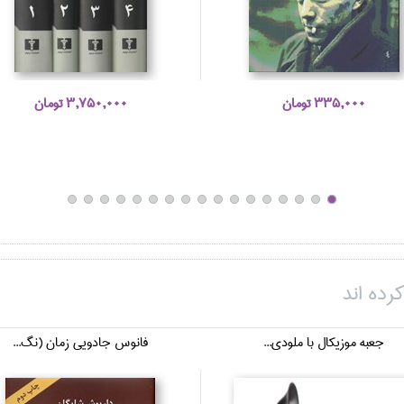
335,000 تومان
3,750,000 تومان
رده اند
جعبه موزيكال با ملودي...
فانوس جادويي زمان (نگ...