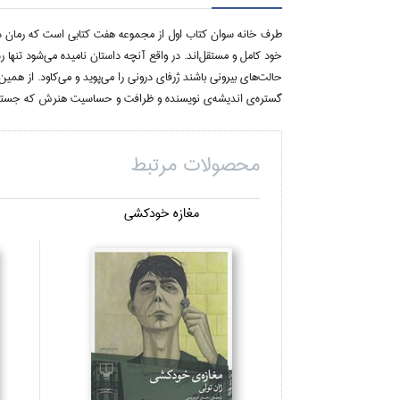
طرف خانه سوان كتاب اول از مجموعه‌ هفت كتابي است كه رمان در ج
خود كامل و مستقل‌اند. در واقع آنچه داستان ناميده‌ مي‌شود تنه
حالت‌هاي بيروني باشند ژرفاي دروني را مي‌پويد و مي‌كاود. از همين
گستره‌ي انديشه‌ي نويسنده و ظرافت و حساسيت هنرش كه جستجو را
محصولات مرتبط
مغازه خودكشي