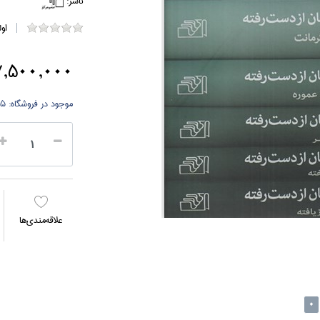
ناشر:
او
7,500,000 توما
موجود در فروشگاه:
5 جلد
علاقه‌مندي‌ها
0