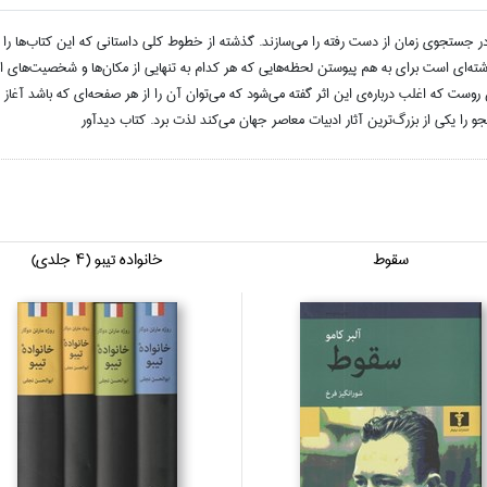
ستجوي زمان از دست رفته را مي‌سازند. گذشته از خطوط كلي داستاني كه اين كتاب‌ها را به 
ا رشته‌اي است براي به هم پيوستن لحظه‌هايي كه هر كدام به تنهايي از مكان‌ها و شخصيت‌هاي
 روست كه اغلب درباره‌ي اين اثر گفته مي‌شود كه مي‌توان آن را از هر صفحه‌اي كه باشد آغاز ك
 يكي از بزرگ‌ترين آثار ادبيات معاصر جهان مي‌كند لذت برد. كتاب ديدآور
سقوط
خانواده تيبو (4 جلدي)