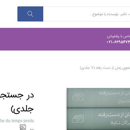
اس با پشتیبانی
021-669547
ي زمان از دست رفته (7 جلدي)
جلدي)
che du temps perdu