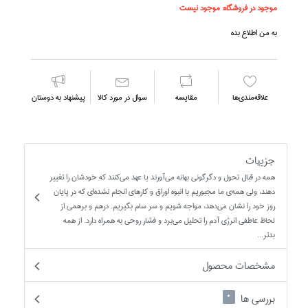
موجود در فروشگاه:
موجود نیست
به من اطلاع بده
علاقه‌مندي‌ها
مقايسه
سوال در مورد كالا
پیشنهاد به دوستان
جزییات
همه در قبال تحول و دگرگوني بهانه مي‌آورند يا عهد مي‌كنند كه خودشان را تغيير
دهند، ولي همه‌ي ما مجبوريم با انبوه اوراق و كارهاي انجام نشده‌اي كه در پايان
روز خود را نشان مي‌دهد، مواجه شويم و سر سام بگيريم. درهم و برهمي از
لحاظ عاطفي انرژي ‌آدم را تحليل مي‌برد و فشار روحي به همراه دارد. از همه
بدتر...
مشخصات محصول
بررسی ها
0