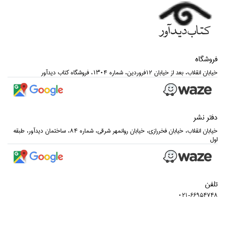
فروشگاه
خيابان انقلاب، بعد از خيابان 12فروردين، شماره 1304، فروشگاه كتاب ديدآور
دفتر نشر
خيابان انقلاب، خيابان فخررازي، خيابان روانمهر شرقي، شماره 84، ساختمان ديدآور، طبقه
اول
تلفن
021-66954748