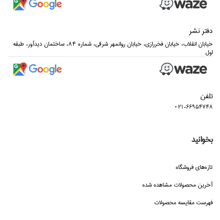
دفتر نشر
خيابان انقلاب، خيابان فخررازي، خيابان روانمهر شرقي، شماره 84، ساختمان ديدآور، طبقه
اول
تلفن
021-66954748
بخوانید
تازه‌هاي فروشگاه
آخرین محصولات مشاهده شده
فهرست مقایسه محصولات