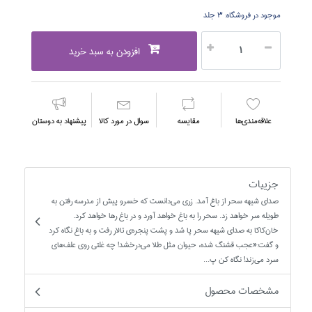
موجود در فروشگاه:
3 جلد
افزودن به سبد خرید
علاقه‌مندي‌ها
مقايسه
سوال در مورد كالا
پیشنهاد به دوستان
جزییات
صداي شيهه سحر از باغ آمد. زري مي‌دانست كه خسرو پيش از مدرسه رفتن به
طويله سر خواهد زد. سحر را به باغ خواهد آورد و در باغ رها خواهد كرد.
خان‌كاكا به صداي شيهه سحر پا شد و پشت پنجره‌ي تالار رفت و به باغ نگاه كرد
و گفت:«عجب قشنگ شده، حيوان مثل طلا مي‌درخشد! چه غلتي روي علف‌هاي
سرد مي‌زند! نگاه كن پ...
مشخصات محصول