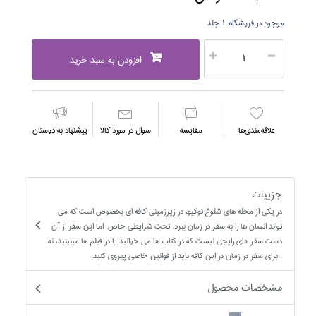
موجود در فروشگاه:
1 جلد
افزودن به سبد خرید
علاقه‌مندي‌ها
مقايسه
سوال در مورد كالا
پیشنهاد به دوستان
جزییات
در يکي از محله هاي شلوغ توکيو، در زيرزميني کافه اي بخصوص است که مي
تواند انسان ها را به سفر در زمان ببرد. تحت شرايطي خاص. اما اين سفر از آن
دست سفر هاي رايجي نيست که در کتاب ها مي خوانيد يا در فيلم ها ميبينيد، نه
. براي سفر در زمان در اين کافه بايد از قوانين خاصي پيروي کنيد.
مشخصات محصول