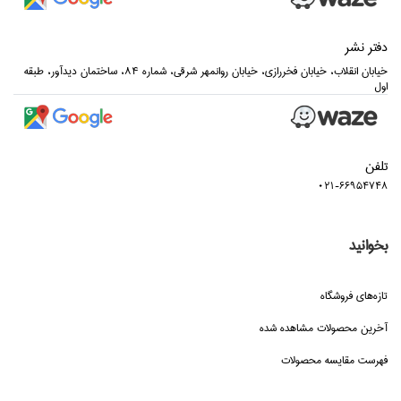
دفتر نشر
خيابان انقلاب، خيابان فخررازي، خيابان روانمهر شرقي، شماره 84، ساختمان ديدآور، طبقه
اول
تلفن
021-66954748
بخوانید
تازه‌هاي فروشگاه
آخرین محصولات مشاهده شده
فهرست مقایسه محصولات