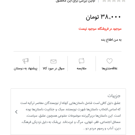
اولین بررسی برای این محصول
38,000 تومان
موجود در فروشگاه:
موجود نیست
به من اطلاع بده
علاقه‌مندي‌ها
مقايسه
سوال در مورد كالا
پیشنهاد به دوستان
جزییات
عشق دليل کافي است شامل داستان‌هايي کوتاه از نويسندگان معاصر ترکيه است
که اساس انتخاب داستان‌ها شهرت نويسنده، سبک و جذابيت داستان‌ها بوده
است. اين داستان‌ها دربرگيرنده موضوعات متنوعي همچون عشق، سياست،
مسائل اجتماعي، فقر، تنهايي، مرگ و غربت‌اند. بي‌شک به دليل نزديکي فرهنگ،
دين، آداب و رسوم مردم دو...