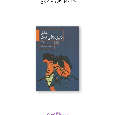
عشق دليل كافي است (مج...
38,000 تومان