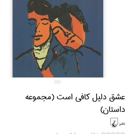
عشق دليل كافي است (مجموعه
داستان)
ناشر: