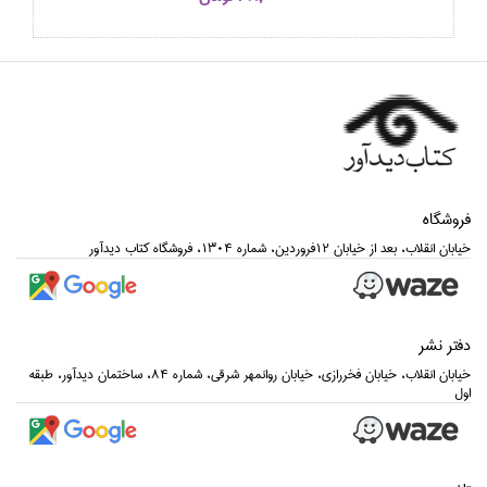
فروشگاه
خيابان انقلاب، بعد از خيابان 12فروردين، شماره 1304، فروشگاه كتاب ديدآور
دفتر نشر
خيابان انقلاب، خيابان فخررازي، خيابان روانمهر شرقي، شماره 84، ساختمان ديدآور، طبقه
اول