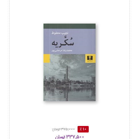
10 %
375,000 تومان
337,500 تومان