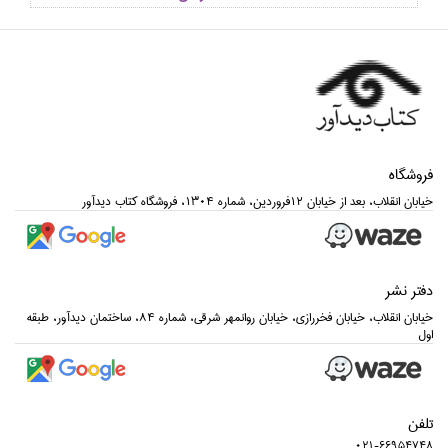
فروشگاه
خيابان انقلاب، بعد از خيابان 12فروردين، شماره 1304، فروشگاه كتاب ديدآور
دفتر نشر
خيابان انقلاب، خيابان فخررازي، خيابان روانمهر شرقي، شماره 84، ساختمان ديدآور، طبقه
اول
تلفن
021-66954748