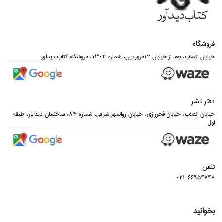
فروشگاه
خيابان انقلاب، بعد از خيابان 12فروردين، شماره 1304، فروشگاه كتاب ديدآور
دفتر نشر
خيابان انقلاب، خيابان فخررازي، خيابان روانمهر شرقي، شماره 84، ساختمان ديدآور، طبقه
اول
تلفن
021-66954748
بخوانید