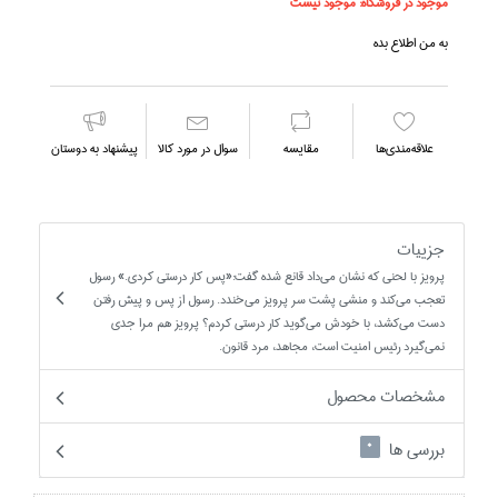
موجود در فروشگاه:
موجود نیست
به من اطلاع بده
علاقه‌مندي‌ها
مقايسه
سوال در مورد كالا
پیشنهاد به دوستان
جزییات
پرويز با لحني كه نشان مي‌داد قانع شده گفت:«پس كار درستي كردي.» رسول
تعجب مي‌كند و منشي پشت سر پرويز مي‌خندد. رسول از پس و پيش رفتن
دست مي‌كشد، با خودش مي‌گويد كار درستي كردم؟ پرويز هم مرا جدي
نمي‌گيرد رئيس امنيت است، مجاهد، مرد قانون.
مشخصات محصول
بررسی ها
0