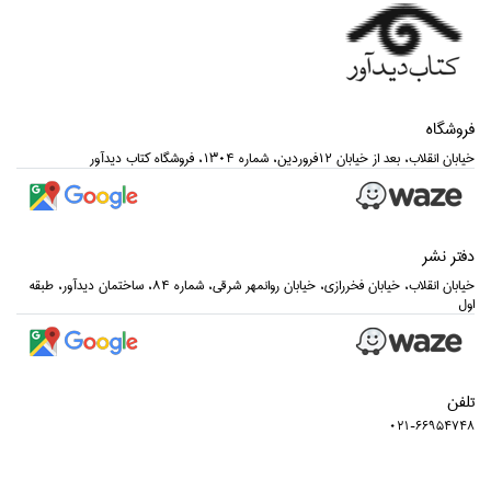
فروشگاه
خيابان انقلاب، بعد از خيابان 12فروردين، شماره 1304، فروشگاه كتاب ديدآور
دفتر نشر
خيابان انقلاب، خيابان فخررازي، خيابان روانمهر شرقي، شماره 84، ساختمان ديدآور، طبقه
اول
تلفن
021-66954748