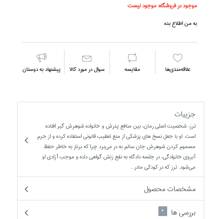
موجود در فروشگاه:
موجود نیست
به من اطلاع بده
علاقه‌مندي‌ها
مقايسه
سوال در مورد كالا
پیشنهاد به دوستان
جزییات
ترز، شخصيت اصلي رمان، بين منافع پدرش و خانواده شوهرش گير افتاده
است. او با جعل نسخ هاي پزشكي از منع تعقيب قانوني استفاده كرده و از جرم
مسموم كردن شوهرش جان سالم به در مي‌برد چرا كه برنار به خاطر حفظ
آبروي خانوادگي، در جلسه دادگاه به نفع زنش گواهي داده و موجب آزادي او
مي‌شود. ترز كه در كودكي مادر...
مشخصات محصول
بررسی ها
0