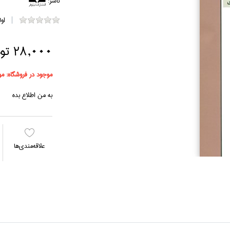
ناشر:
او
28,000 تومان
موجود در فروشگاه:
مو
به من اطلاع بده
علاقه‌مندي‌ها