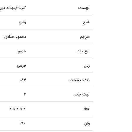
نويسنده
كنراد فرديناند ماير
قطع
رقعي
مترجم
محمود حدادي
نوع جلد
شوميز
زبان
فارسي
تعداد صفحات
184
نوبت چاپ
2
ابعاد
0 * 0 * 0
وزن
190