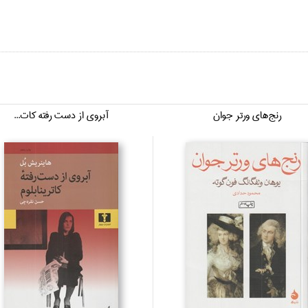
رنج‌هاي ورتر جوان
آبروي از دست رفته كات...