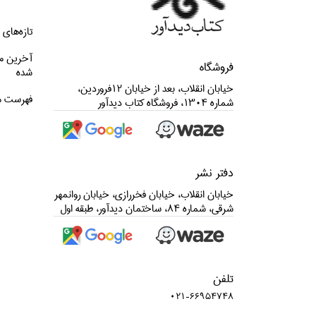
تازه‌هاي 
آخرین م
فروشگاه
شده
خيابان انقلاب، بعد از خيابان 12فروردين،
فهرست م
شماره 1304، فروشگاه كتاب ديدآور
دفتر نشر
خيابان انقلاب، خيابان فخررازي، خيابان روانمهر
شرقي، شماره 84، ساختمان ديدآور، طبقه اول
تلفن
021-66954748