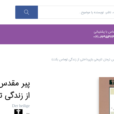
اس با پشتیبانی
021-669547
 (رمان تاريخي بازپرداختي از زندگي توماس بكت)
پير مقدس 
از زندگي 
Der heilige