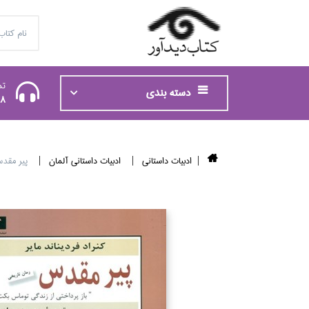
تم
دسته بندی
48
ادبيات داستاني
ادبيات داستاني آلمان
پير مقدس