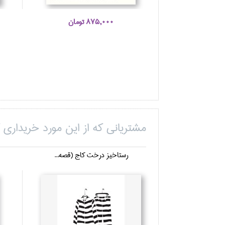
875,000 تومان
مشتریانی که از این مورد خریداری ک
رستاخيز درخت كاج (قصه...