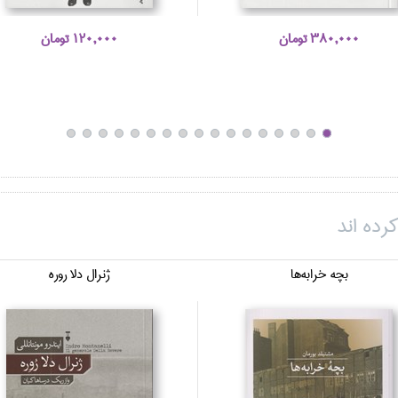
380,000 تومان
120,000 تومان
رده اند
بچه خرابه‌ها
ژنرال دلا روره