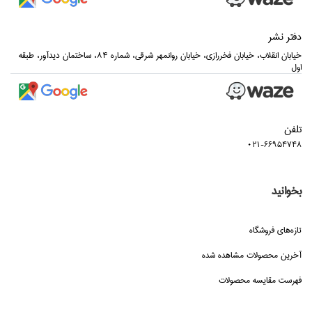
دفتر نشر
خيابان انقلاب، خيابان فخررازي، خيابان روانمهر شرقي، شماره 84، ساختمان ديدآور، طبقه
اول
تلفن
021-66954748
بخوانید
تازه‌هاي فروشگاه
آخرین محصولات مشاهده شده
فهرست مقایسه محصولات