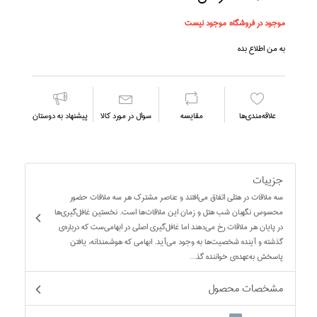
موجود در فروشگاه:
موجود نیست
به من اطلاع بده
علاقه‌مندي‌ها
مقايسه
سوال در مورد كالا
پیشنهاد به دوستان
جزییات
سه ملاقات در هتلي اتفاق مي‌افتند و عناصر مشترک هر سه ملاقات حضور
محسوس نگهبان شب هتل و زمان اين ملاقات‌ها است. نخستين غافل‌گيري‌ها
در پايان هر ملاقات رخ مي‌دهند اما غافل‌گيري اصلي در ابهامي‌ست که درباره‌ي
گذشته و آينده شخصيت‌ها به وجود مي‌آيد. ابهامي که هوشمندانه، يافتن
پاسخش به‌عهده‌ي خواننده گذ...
مشخصات محصول