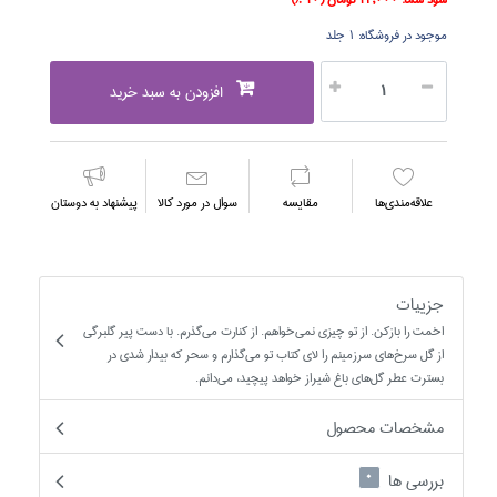
موجود در فروشگاه:
1 جلد
افزودن به سبد خرید
علاقه‌مندي‌ها
مقايسه
سوال در مورد كالا
پیشنهاد به دوستان
جزییات
اخمت را بازكن. از تو چيزي نمي‌خواهم. از كنارت مي‌گذرم. با دست پير گلبرگي
از گل سرخ‌هاي سرزمينم را لاي كتاب تو مي‌گذارم و سحر كه بيدار شدي در
بسترت عطر گل‌هاي باغ شيراز خواهد پيچيد، مي‌دانم.
مشخصات محصول
بررسی ها
0