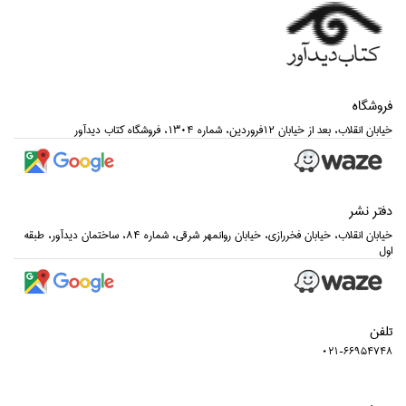
فروشگاه
خيابان انقلاب، بعد از خيابان 12فروردين، شماره 1304، فروشگاه كتاب ديدآور
دفتر نشر
خيابان انقلاب، خيابان فخررازي، خيابان روانمهر شرقي، شماره 84، ساختمان ديدآور، طبقه
اول
تلفن
021-66954748