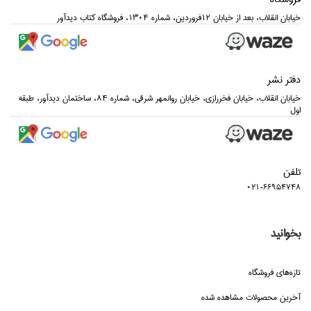
خيابان انقلاب، بعد از خيابان 12فروردين، شماره 1304، فروشگاه كتاب ديدآور
دفتر نشر
خيابان انقلاب، خيابان فخررازي، خيابان روانمهر شرقي، شماره 84، ساختمان ديدآور، طبقه
اول
تلفن
021-66954748
بخوانید
تازه‌هاي فروشگاه
آخرین محصولات مشاهده شده