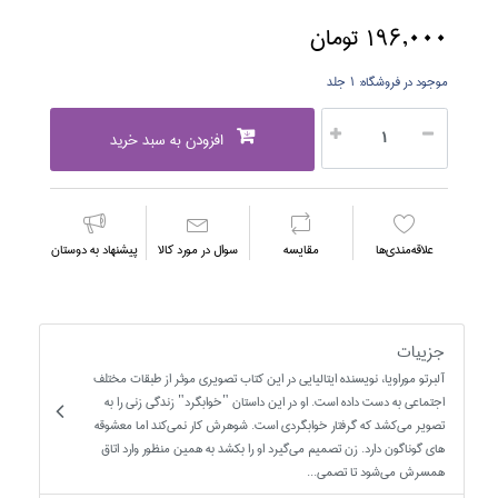
196,000 تومان
موجود در فروشگاه:
1 جلد
افزودن به سبد خرید
علاقه‌مندي‌ها
مقايسه
سوال در مورد كالا
پیشنهاد به دوستان
جزییات
آلبرتو موراويا، نويسنده ايتاليايي در اين كتاب تصويري موثر از طبقات مختلف
اجتماعي به دست داده است. او در اين داستان "خوابگرد" زندگي زني را به
تصوير مي‌كشد كه گرفتار خوابگردي است. شوهرش كار نمي‌كند اما معشوقه
هاي گوناگون دارد. زن تصميم مي‌گيرد او را بكشد به همين منظور وارد اتاق
همسرش مي‌شود تا تصمي...