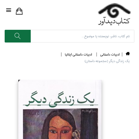
ادبيات داستاني
ادبيات داستاني ايتاليا
يك زندگي ديگر (مجموعه داستان)