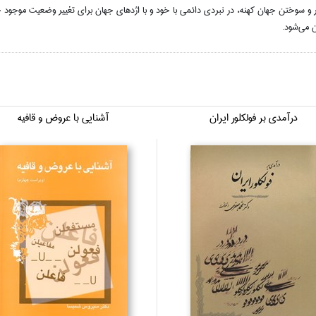
ر و سوختن جهان كهنه، در نبردي دائمي با خود و با اژدهاي جهان براي تغيير وضعيت موجود خ
 مي‌شود.
درآمدي بر فولكلور ايران
آشنايي با عروض و قافيه