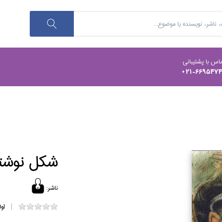
اس با پشتیبانی
021-669547
شكل نوشت
ناشر:
او