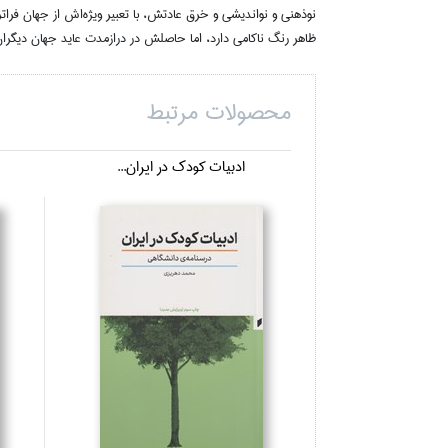
نوذهني و نوانديشي و خرق عادتش، با تعبير ويژه‌اش از جهان فرات
ظاهر رنگ ناكامي دارد، اما حاصلش در درازمدت عايد جهان ديگران
محصولات مرتبط
ادبيات كودك در ايران...