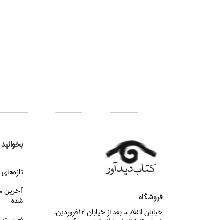
بخوانید
تازه‌هاي 
آخرین م
فروشگاه
شده
خيابان انقلاب، بعد از خيابان 12فروردين،
فهرست م