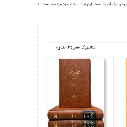
ود و ديگر آدميان است. اين نبرد عملا در خود و با خود است، به
متافيزيك شعر (3 جلدي)
سبك‌شنا