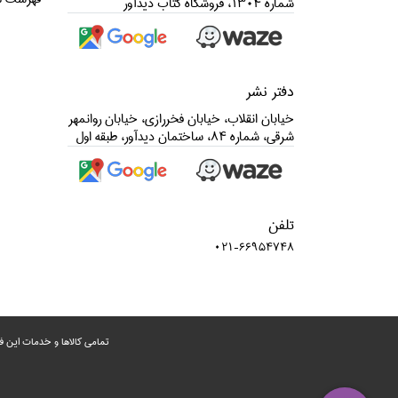
شماره 1304، فروشگاه كتاب ديدآور
دفتر نشر
خيابان انقلاب، خيابان فخررازي، خيابان روانمهر
شرقي، شماره 84، ساختمان ديدآور، طبقه اول
تلفن
021-66954748
تمامی‌ کالاها و خدمات این ف