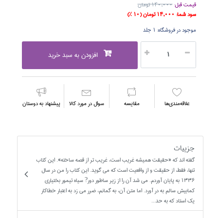
قیمت قبل:
140,000 تومان
سود شما:
14,000 تومان
(10 %)
موجود در فروشگاه:
1 جلد
افزودن به سبد خرید
علاقه‌مندي‌ها
مقايسه
سوال در مورد كالا
پیشنهاد به دوستان
جزییات
گفته اند که «حقيقت هميشه غريب است، غريب تر از قصه ساخته». اين کتاب
تنها، فقط، از حقيقت و از واقعيت است که مي گويد. اين کتاب را من در سال
1336 به پايان آوردم. مي شد آن را از زير ساطور دور? سياه تيمور بختياري
کمابيش سالم به در آورد. اما متن آن، به گمانم، ضرر مي زد به اعتبار خطاکار
يک استاد که به حد...