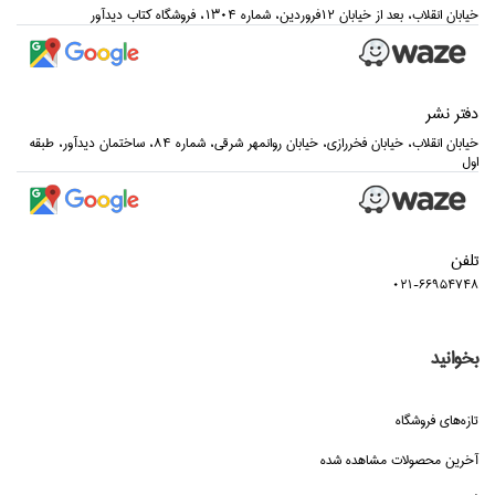
خيابان انقلاب، بعد از خيابان 12فروردين، شماره 1304، فروشگاه كتاب ديدآور
دفتر نشر
خيابان انقلاب، خيابان فخررازي، خيابان روانمهر شرقي، شماره 84، ساختمان ديدآور، طبقه
اول
تلفن
021-66954748
بخوانید
تازه‌هاي فروشگاه
آخرین محصولات مشاهده شده