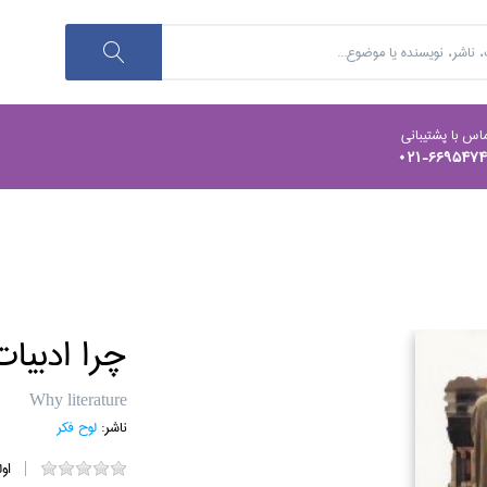
اس با پشتیبانی
021-669547
چرا ادبيات
Why literature
ناشر:
لوح فكر
او