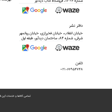
شماره 1304، فروشگاه كتاب ديدآور
دفتر نشر
خيابان انقلاب، خيابان فخررازي، خيابان روانمهر
شرقي، شماره 84، ساختمان ديدآور، طبقه اول
تلفن
021-66954748
تمامی‌ کالاها و خدمات این ف