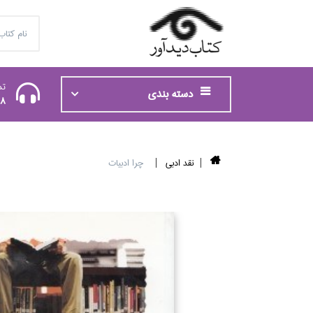
تم
دسته بندی
48
نقد ادبي
چرا ادبيات