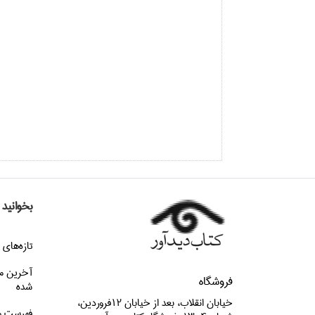
بخوانید
تازه‌هاي 
آخرین م
فروشگاه
شده
خيابان انقلاب، بعد از خيابان 12فروردين،
فهرست م