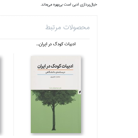
خيال‌پردازي ادبي است بي‌بهره مي‌ماند.
محصولات مرتبط
ادبيات كودك در ايران...