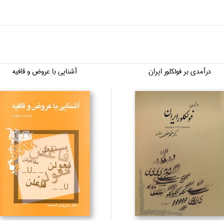
درآمدي بر فولكلور ايران
آشنايي با عروض و قافيه