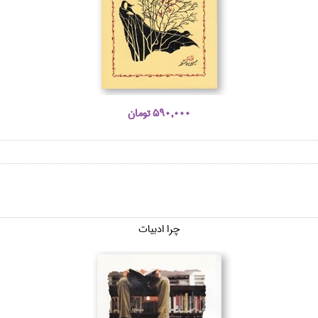
590,000 تومان
چرا ادبيات