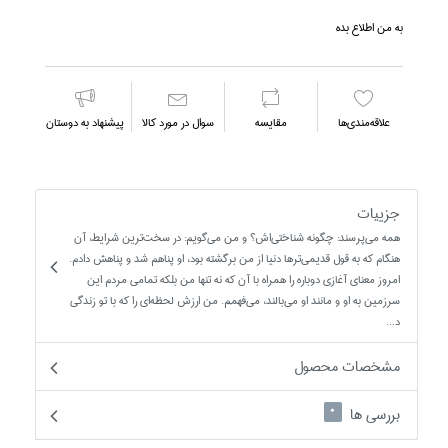
به من اطلاع بده
علاقه‌مندي‌ها
مقايسه
سوال در مورد كالا
پیشنهاد به دوستان
جزییات
همه مي‌پرسند: چگونه شناختي‌اش؟ و من مي‌گويم: در سخت‌ترين شرايط، آن
هنگام كه به قول قديمي‌‌ترها دنيا از من برگشته بود، او پناهم شد و پناهش دادم.
امروز معناي آغازي دوباره را همراه با آن كه نه تنها من بلكه تمامي مردم اين
سرزمين به او و مانند او مي‌بالند، مي‌فهمم. من ارزش لحظه‌اي را كه با تو زندگي
د...
مشخصات محصول
بررسی ها
0