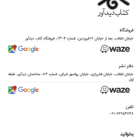
فروشگاه
خيابان انقلاب، بعد از خيابان 12فروردين، شماره 1304، فروشگاه كتاب ديدآور
دفتر نشر
خيابان انقلاب، خيابان فخررازي، خيابان روانمهر شرقي، شماره 84، ساختمان ديدآور، طبقه
اول
تلفن
021-66954748
بخوانید