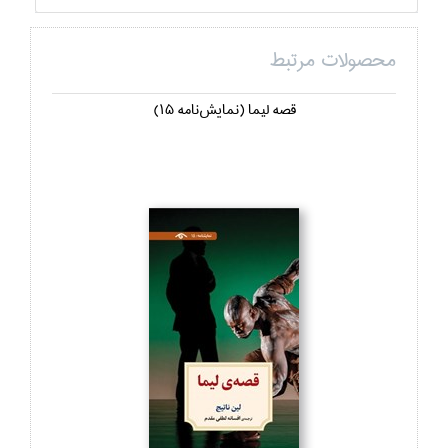
محصولات مرتبط
قصه ليما (نمايش‌نامه 15)