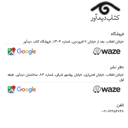
فروشگاه
خيابان انقلاب، بعد از خيابان 12فروردين، شماره 1304، فروشگاه كتاب ديدآور
دفتر نشر
خيابان انقلاب، خيابان فخررازي، خيابان روانمهر شرقي، شماره 84، ساختمان ديدآور، طبقه
اول
تلفن
021-66954748