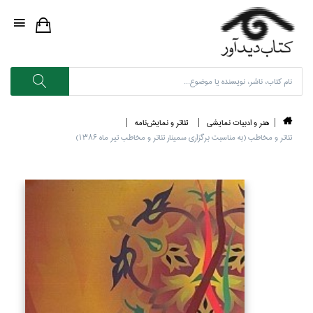
هنر و ادبيات نمايشي
تئاتر و نمايش‌نامه
تئاتر و مخاطب (به مناسبت برگزاري سمينار تئاتر و مخاطب تير ماه 1386)