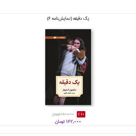
يك دقيقه (نمايش‌نامه 6)
10 %
180,000 تومان
162,000 تومان