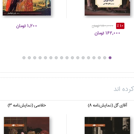
1,200 تومان
10 %
180,000 تومان
162,000 تومان
رده اند
آقاي گل (نمايش‌نامه 8)
خلاصي (نمايش‌نامه 3)