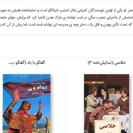
ونز، نمايشنامه نويس انگليسي، متولد 1971 در منچستر. او يکي از اولين نويسندگان کمپاني تئاتر استيپ شيکاگو است و نماي
و اقتباسش از ماجراي عجيب سگي در شب نوشته ى مارک هدن اشاره کرد که برايش جوايز متعدد تئ
 که تحت تأثير ربودن و قتل يک دختر بچه ي مدرسه اي نوشته شده است اما بيش از آن که 
خلاصي (نمايش‌نامه 3)
گفتگو با باد (گفتگو ب...