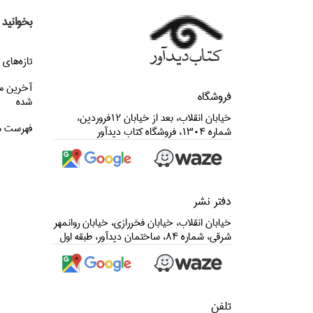
بخوانید
تازه‌هاي 
آخرین م
فروشگاه
شده
خيابان انقلاب، بعد از خيابان 12فروردين،
فهرست م
شماره 1304، فروشگاه كتاب ديدآور
دفتر نشر
خيابان انقلاب، خيابان فخررازي، خيابان روانمهر
شرقي، شماره 84، ساختمان ديدآور، طبقه اول
تلفن