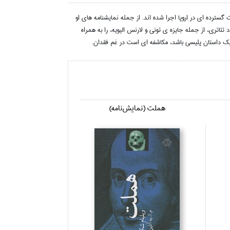
شنامه هايش به صورت گسترده اي در اروپا اجرا شده اند. از جمله نمايشنامه هاي او
اتري، از جمله جايزه ي توني و لارنس اليويه، را به همراه
يک داستان پليسي باشد، مکاشفه اي است در غم فقدان.
هملت (نمايش‌نامه)
دزدان فروشگا