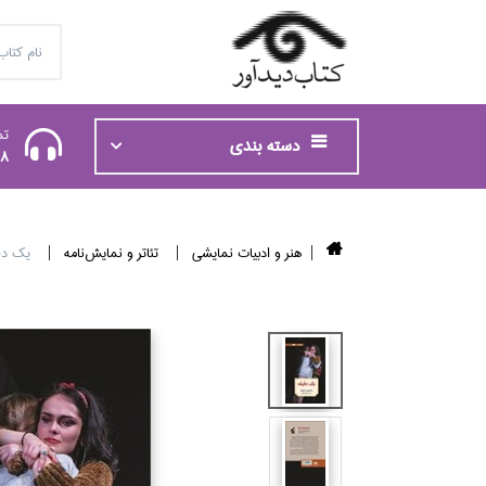
تم
دسته بندی
48
هنر و ادبيات نمايشي
تئاتر و نمايش‌نامه
يك دقي