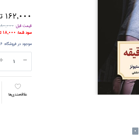
162,000 تومان
قیمت قبل:
180,000 توما
سود شما:
18,000 تومان
موجود در فروشگاه:
6 جلد
علاقه‌مندي‌ها
0