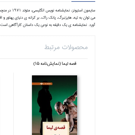
سايمون استي
مي توان به تيه، هايزنبرگ، پانک راک، بر کرانه ى دنياي پهناور 
آورد. نمايشنامه ي يک دقيقه به نوعي يک داستان کارآگاهي است
محصولات مرتبط
قصه ليما (نمايش‌نامه 15)