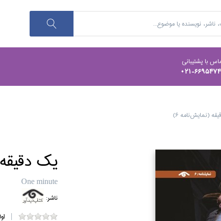
اس با پشتیبانی
021-669547
قه (نمايش‌نامه 6)
يك دقيقه (
One minute
ناشر:
او