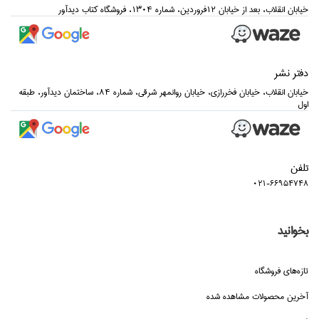
خيابان انقلاب، بعد از خيابان 12فروردين، شماره 1304، فروشگاه كتاب ديدآور
دفتر نشر
خيابان انقلاب، خيابان فخررازي، خيابان روانمهر شرقي، شماره 84، ساختمان ديدآور، طبقه
اول
تلفن
021-66954748
بخوانید
تازه‌هاي فروشگاه
آخرین محصولات مشاهده شده