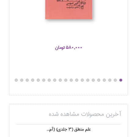
580,000 تومان
آخرین محصولات مشاهده شده
علم منطق (3 جلدي) (آم...