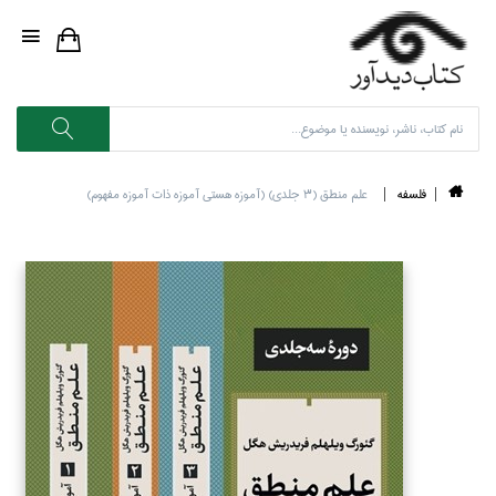
فلسفه
علم منطق (3 جلدي) (آموزه هستي آموزه ذات آموزه مفهوم)