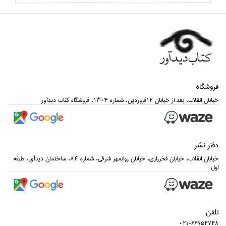
فروشگاه
خيابان انقلاب، بعد از خيابان 12فروردين، شماره 1304، فروشگاه كتاب ديدآور
دفتر نشر
خيابان انقلاب، خيابان فخررازي، خيابان روانمهر شرقي، شماره 84، ساختمان ديدآور، طبقه
اول
تلفن
021-66954748