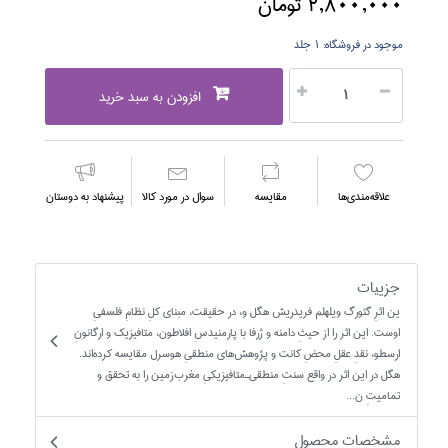
2,800,000 تومان
موجود در فروشگاه:
1 جلد
افزودن به سبد خرید
علاقه‌مندي‌ها
مقايسه
سوال در مورد كالا
پیشنهاد به دوستان
جزییات
ين اثرِ گئورگ ويلهلم فريدريش هگل و، در حقيقت، مبناي کلِ نظامِ فلسفيِ
اوست. اين اثر را از حيثِ دامنه و ژرفا با پارمنيدسِ افلاطون، متافيزيک و ارگانونِ
ارسطو، نقدِ عقلِ محضِ کانت و پژوهش‌هاي منطقيِ هوسرل مقايسه کرده‌اند.
هگل در اين اثر در واقع سنتِ منطقي‌ـ‌متافيزيکيِ مغرب‌زمين را به تحقق و
تماميتِ ن...
مشخصات محصول