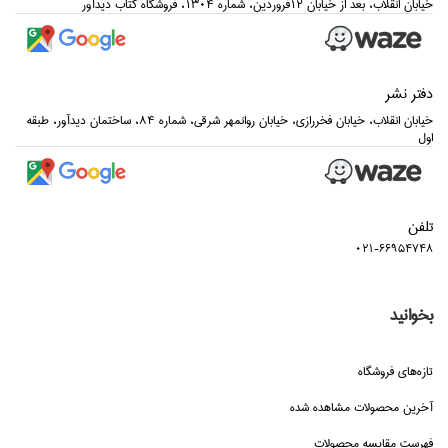
خيابان انقلاب، بعد از خيابان 12فروردين، شماره 1304، فروشگاه كتاب ديدآور
دفتر نشر
خيابان انقلاب، خيابان فخررازي، خيابان روانمهر شرقي، شماره 84، ساختمان ديدآور، طبقه
اول
تلفن
021-66954748
بخوانید
تازه‌هاي فروشگاه
آخرین محصولات مشاهده شده
فهرست مقایسه محصولات