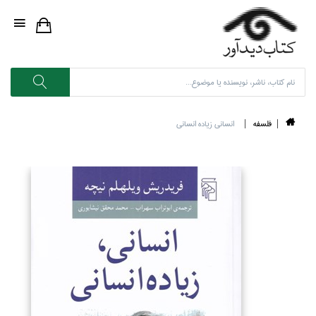
فلسفه
انساني زياده انساني