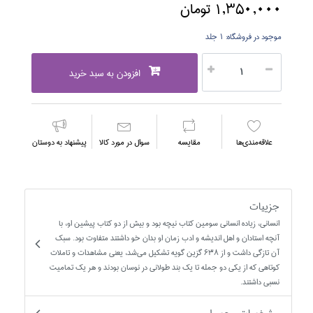
1,350,000 تومان
موجود در فروشگاه:
1 جلد
افزودن به سبد خرید
علاقه‌مندي‌ها
مقايسه
سوال در مورد كالا
پیشنهاد به دوستان
جزییات
انساني، زياده انساني سومين كتاب نيچه بود و بيش از دو كتاب پيشين او، با
آنچه استادان و اهل انديشه و ادب زمان او بدان خو داشتند متفاوت بود. سبك
آن تازگي داشت و از 638 گزين گويه تشكيل مي‌شد، يعني مشاهدات و تاملات
كوتاهي كه از يكي دو جمله تا يك بند طولاني در نوسان بودند و هر يك تماميت
نسبي داشتند.