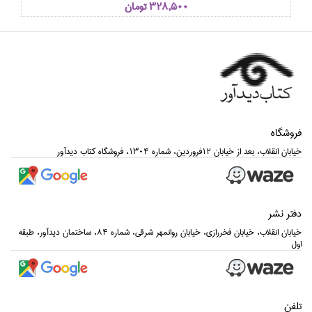
328,500 تومان
فروشگاه
خيابان انقلاب، بعد از خيابان 12فروردين، شماره 1304، فروشگاه كتاب ديدآور
دفتر نشر
خيابان انقلاب، خيابان فخررازي، خيابان روانمهر شرقي، شماره 84، ساختمان ديدآور، طبقه
اول
تلفن