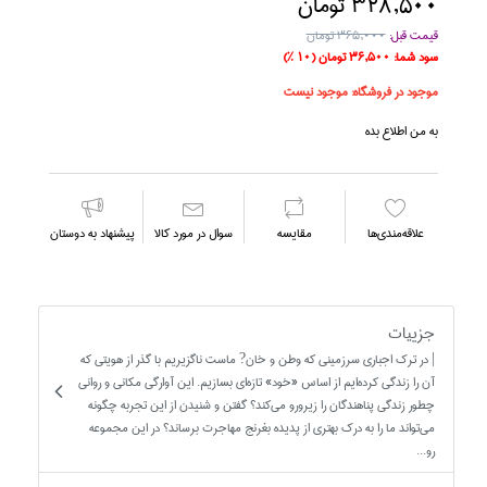
328,500 تومان
قیمت قبل:
365,000 تومان
سود شما:
36,500 تومان
(10 %)
موجود در فروشگاه:
موجود نیست
به من اطلاع بده
علاقه‌مندي‌ها
مقايسه
سوال در مورد كالا
پیشنهاد به دوستان
جزییات
| در ترک اجباري سرزميني که وطن و خان? ماست ناگزيريم با گذر از هويتي که
آن را زندگي کرده‌ايم از اساس «خود» تازه‌اي بسازيم. اين آوارگي مکاني و رواني
چطور زندگي پناهندگان را زيرورو مي‌کند؟ گفتن و شنيدن از اين تجربه چگونه
مي‌تواند ما را به درک بهتري از پديده بغرنج مهاجرت برساند؟ در اين مجموعه
رو...