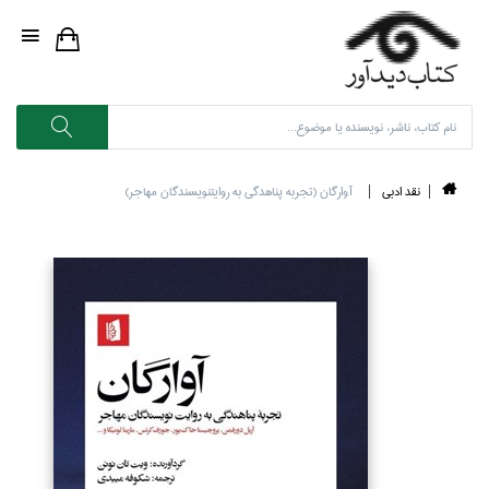
نقد ادبي
آوارگان (تجربه پناهدگي به روايتنويسندگان مهاجر)