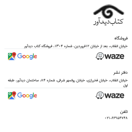
فروشگاه
خيابان انقلاب، بعد از خيابان 12فروردين، شماره 1304، فروشگاه كتاب ديدآور
دفتر نشر
خيابان انقلاب، خيابان فخررازي، خيابان روانمهر شرقي، شماره 84، ساختمان ديدآور، طبقه
اول
تلفن
021-66954748