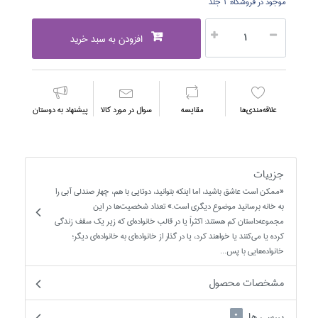
موجود در فروشگاه:
1 جلد
افزودن به سبد خرید
علاقه‌مندي‌ها
مقايسه
سوال در مورد كالا
پیشنهاد به دوستان
جزییات
«ممکن است عاشق باشيد، اما اينکه بتوانيد، دوتايي با هم، چهار صندلي آبي را
به خانه برسانيد موضوع ديگري است.» تعداد شخصيت‌ها در اين
مجموعه‌داستان کم هستند: اکثراً يا در قالب خانواده‌اي که زير يک سقف زندگي
کرده يا مي‌کنند يا خواهند کرد،‌ يا در گذار از خانواده‌اي به خانواده‌اي ديگر؛
خانواده‌هايي با پس...
مشخصات محصول
بررسی ها
0