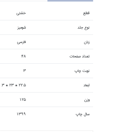
قطع
خشتي
نوع جلد
شوميز
زبان
فارسي
تعداد صفحات
48
نوبت چاپ
3
ابعاد
22.5 * 23 * 0.3
وزن
125
سال چاپ
1399