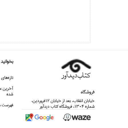
بخوانید
تازه‌هاي 
آخرین م
فروشگاه
شده
خيابان انقلاب، بعد از خيابان 12فروردين،
فهرست م
شماره 1304، فروشگاه كتاب ديدآور