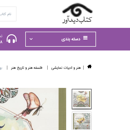
تم
دسته بندی
48
هنر و ادبيات نمايشي
فلسفه هنر و تاريخ هنر
به