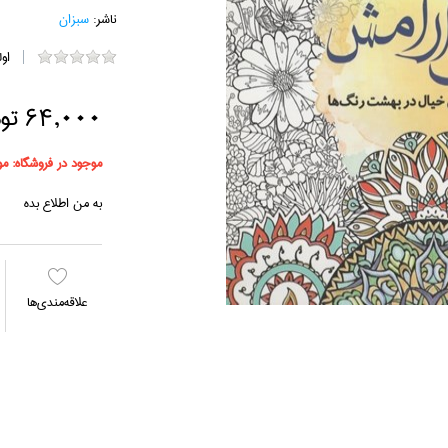
ناشر:
سبزان
او
64,000 تومان
موجود در فروشگاه:
مو
به من اطلاع بده
علاقه‌مندي‌ها