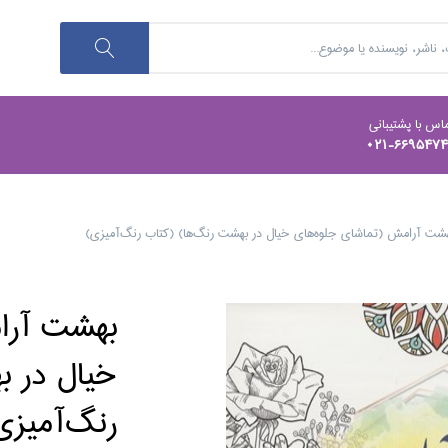
اس با پشتیبانی
021-669547
شت آرامش (تماشاي جلوه‌هاي خيال در بهشت رنگ‌ها) (كتاب رنگ‌آميزي)
بهشت آرا
خيال در ب
رنگ‌آميزي