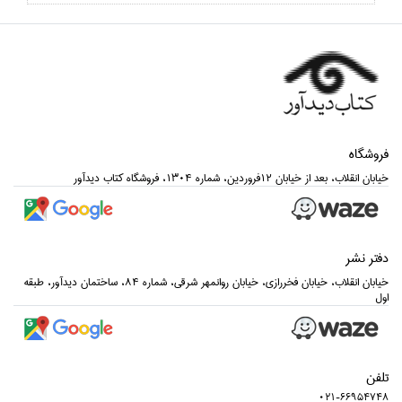
فروشگاه
خيابان انقلاب، بعد از خيابان 12فروردين، شماره 1304، فروشگاه كتاب ديدآور
دفتر نشر
خيابان انقلاب، خيابان فخررازي، خيابان روانمهر شرقي، شماره 84، ساختمان ديدآور، طبقه
اول
تلفن
021-66954748