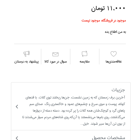
11,000 تومان
موجود در فروشگاه:
موجود نیست
به من اطلاع بده
علاقه‌مندي‌ها
مقايسه
سوال در مورد كالا
پیشنهاد به دوستان
جزییات
آخرين برف زمستان كه به زمين نشست، جن‌ها ريختند توي كلات. با قدهاي
كوتاه، پوست و موي سرخ و چشم‌هاي عمود و خاكستري رنگ. صداي سم
پاهاي گرد و كوچك‌شان همه كلات را پر كرده بود. دسته دسته از ديوارها
مي‌گذشتند، روي بام‌ها مي‌نشستند يا آن‌كه روي شانه‌هاي مردم سوار مي‌شدند تا
از بوي تن آن‌ها سير شوند. خيل...
مشخصات محصول