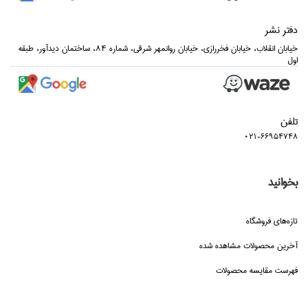
دفتر نشر
خيابان انقلاب، خيابان فخررازي، خيابان روانمهر شرقي، شماره 84، ساختمان ديدآور، طبقه
اول
تلفن
021-66954748
بخوانید
تازه‌هاي فروشگاه
آخرین محصولات مشاهده شده
فهرست مقایسه محصولات