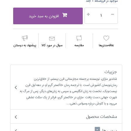
موجود در فروشگاه:
1 جلد
افزودن به سبد خرید
علاقه‌مندي‌ها
مقايسه
سوال در مورد كالا
پیشنهاد به دوستان
جزییات
شاندور ماراي، نويسنده برجسته مجارستاني قرن بيستم، از خلاق‌ترين
رمان‌نويسان كشورش است. با ترجمه رمان خاكستر گرم او در دهه اول قرن
بيست‌و‌يك، نخست به زبان انگليسي و سپس به زبان‌هاي ديگر، پس از مرگ به
شهرت جهاني دست يافت. ماراي در خاكستر گرم، فراتر از يك مثلث عشقي
مي‌رود و با كاوش درباره وسواس ذهني،...
مشخصات محصول
بررسی ها
0