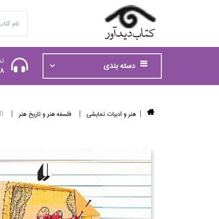
تم
دسته بندی
48
هنر و ادبيات نمايشي
فلسفه هنر و تاريخ هنر
اگ