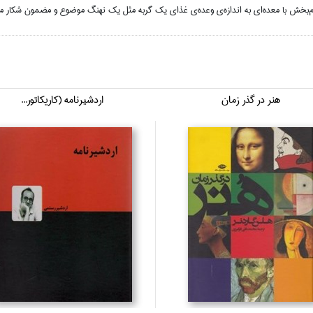
ز درم‌بخش با معده‌اي به اندازه‌ي وعده‌ي غذاي‌ يك گربه مثل يك نهنگ موضوع و مضمون شكار م
هنر در گذر زمان
اردشيرنامه (كاريكاتور...