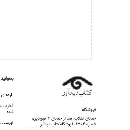
بخوانید
تازه‌هاي 
آخرین م
فروشگاه
شده
خيابان انقلاب، بعد از خيابان 12فروردين،
فهرست م
شماره 1304، فروشگاه كتاب ديدآور