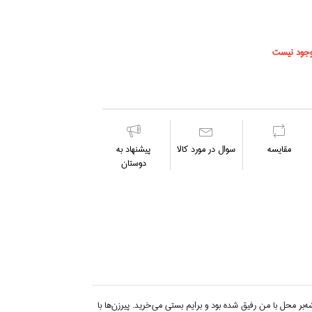
جود نیست
مقايسه
سوال در مورد كالا
پیشنهاد به
دوستان
بر محل با من رفيق شده بود و برايم بستي مي‌خريد. پيرزن‌ها با