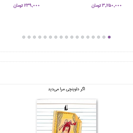
3,250,000 تومان
239,000 تومان
اگر داوينچي مرا مي‌ديد