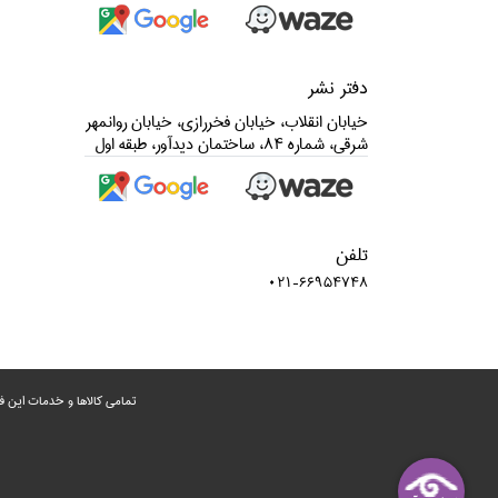
دفتر نشر
خيابان انقلاب، خيابان فخررازي، خيابان روانمهر
شرقي، شماره 84، ساختمان ديدآور، طبقه اول
تلفن
021-66954748
تمامی‌ کالاها و خدمات این ف