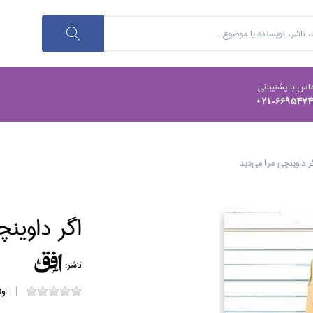
اس با پشتیبانی
021-669547
ر داوينچي مرا مي‌ديد
اگر داوينچ
ناشر:
او