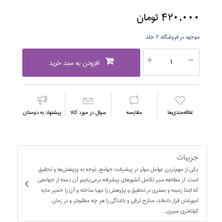
420,000 تومان
موجود در فروشگاه:
2 جلد
افزودن به سبد خرید
علاقه‌مندي‌ها
مقايسه
سوال در مورد كالا
پیشنهاد به دوستان
جزییات
يكي از مهم‌ترين عوامل موثر در پيشرفت جوامع، توجه به پژوهش‌ها و تحقيق
است. از مطالعه سير تكامل كشورهاي پيشرفته درمي‌يابيم آن دسته از جوامعي
كه ابتدا زمينه و بستري در تحقيق و پژوهش را مهيا ساخته و آن را خمير مايه
امورشان قرار داده‌اند، مدارج ترقي و بالندگي را هر چه مطلوبتر و در زمان
كوتاه‌تري سپري...