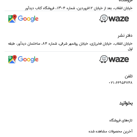
فروشگاه
خيابان انقلاب، بعد از خيابان 12فروردين، شماره 1304، فروشگاه كتاب ديدآور
دفتر نشر
خيابان انقلاب، خيابان فخررازي، خيابان روانمهر شرقي، شماره 84، ساختمان ديدآور، طبقه
اول
تلفن
021-66954748
بخوانید
تازه‌هاي فروشگاه
آخرین محصولات مشاهده شده