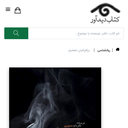
روانشناسي
برافراشتن ناهشيار