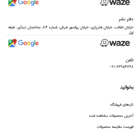
دفتر نشر
خيابان انقلاب، خيابان فخررازي، خيابان روانمهر شرقي، شماره 84، ساختمان ديدآور، طبقه
اول
تلفن
021-66954748
بخوانید
تازه‌هاي فروشگاه
آخرین محصولات مشاهده شده
فهرست مقایسه محصولات