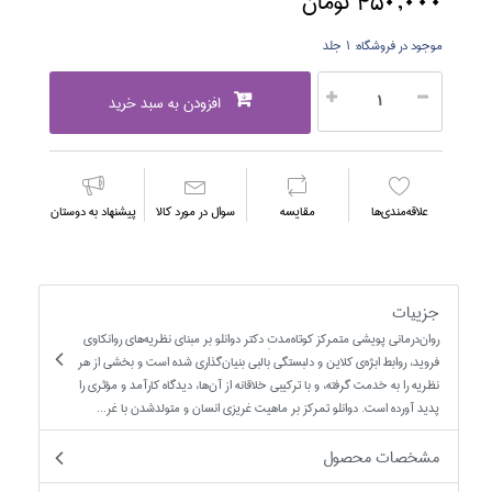
450,000 تومان
موجود در فروشگاه:
1 جلد
افزودن به سبد خرید
علاقه‌مندي‌ها
مقايسه
سوال در مورد كالا
پیشنهاد به دوستان
جزییات
روان‌درماني پويشي متمرکز کوتاه‌مدتِ دکتر دوانلو بر مبناي نظريه‌هاي روانکاوي
فرويد، روابط ابژه‌ي کلاين و دلبستگي بالبي بنيان‌گذاري شده است و بخشي از هر
نظريه را به خدمت گرفته، و با ترکيبي خلاقانه از آن‌ها، ديدگاه کارآمد و مؤثري را
پديد آورده است. دوانلو تمرکز بر ماهيت غريزي انسان و متولد‌شدن با غر...
مشخصات محصول