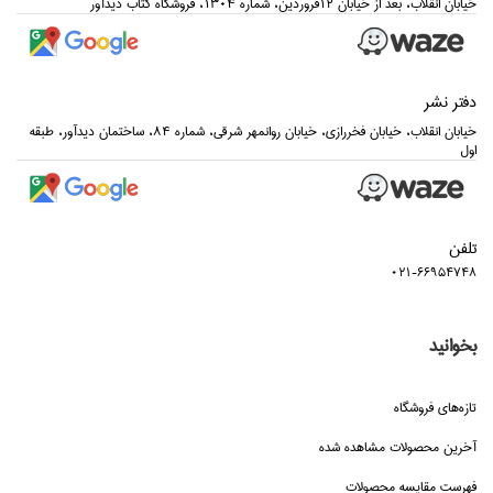
خيابان انقلاب، بعد از خيابان 12فروردين، شماره 1304، فروشگاه كتاب ديدآور
دفتر نشر
خيابان انقلاب، خيابان فخررازي، خيابان روانمهر شرقي، شماره 84، ساختمان ديدآور، طبقه
اول
تلفن
021-66954748
بخوانید
تازه‌هاي فروشگاه
آخرین محصولات مشاهده شده
فهرست مقایسه محصولات