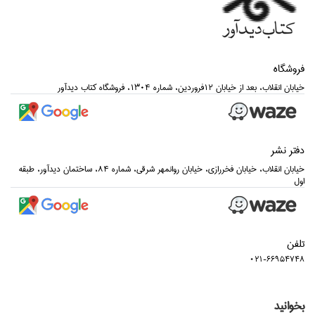
فروشگاه
خيابان انقلاب، بعد از خيابان 12فروردين، شماره 1304، فروشگاه كتاب ديدآور
دفتر نشر
خيابان انقلاب، خيابان فخررازي، خيابان روانمهر شرقي، شماره 84، ساختمان ديدآور، طبقه
اول
تلفن
021-66954748
بخوانید