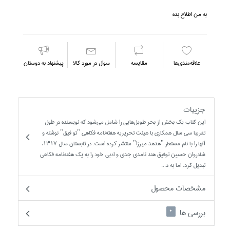
به من اطلاع بده
علاقه‌مندي‌ها
مقايسه
سوال در مورد كالا
پیشنهاد به دوستان
جزییات
اين کتاب يک بخش از بحر طويل‌هايي را شامل مي‌شود که نويسنده در طول
تقريبا سي سال همکاري با هيئت تحريريه هفته‌نامه فکاهي "تو فيق" نوشته و
آنها را با نام مستعار "هدهد ميرزا" منتشر کرده است. در تابستان سال 1317،
شادروان حسين توفيق هند نامدي جدي و ادبي خود را به يک هفته‌نامه فکاهي
تبديل کرد. اما به د...
مشخصات محصول
بررسی ها
0