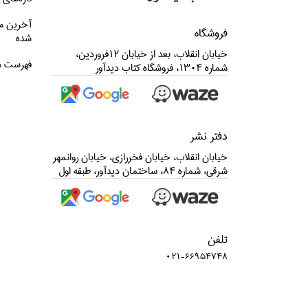
آخرین م
فروشگاه
شده
خيابان انقلاب، بعد از خيابان 12فروردين،
فهرست م
شماره 1304، فروشگاه كتاب ديدآور
دفتر نشر
خيابان انقلاب، خيابان فخررازي، خيابان روانمهر
شرقي، شماره 84، ساختمان ديدآور، طبقه اول
تلفن
021-66954748