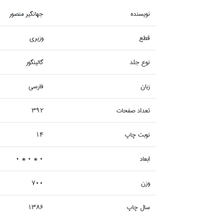
نويسنده
جهانگير منصور
قطع
وزيري
نوع جلد
گالينگور
زبان
فارسي
تعداد صفحات
392
نوبت چاپ
14
ابعاد
0 * 0 * 0
وزن
700
سال چاپ
1386