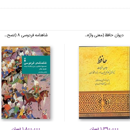
ديوان حافظ (معني واژه...
شاهنامه فردوسي 8 (تصح...
1,390,000 تومان
1,800,000 تومان