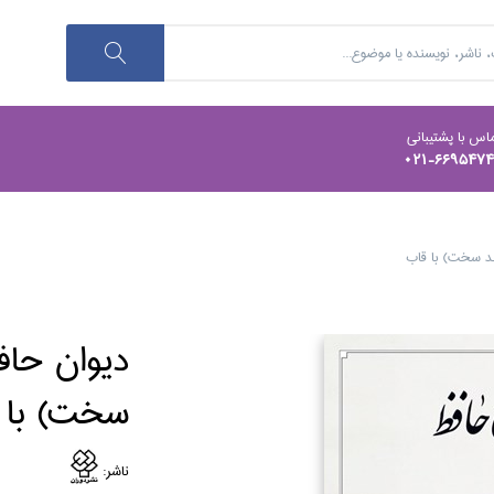
اس با پشتیبانی
021-669547
لد سخت) با قاب
ديوان حاف
سخت) با 
ناشر: