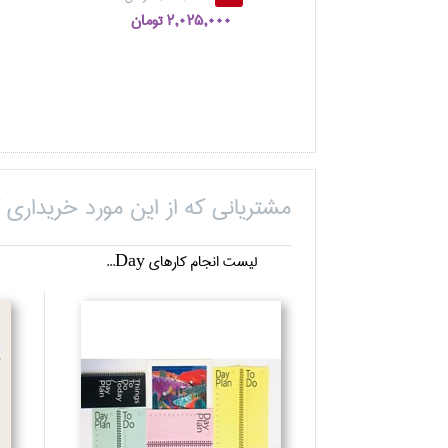
2,025,000 تومان
مشتریانی که از این مورد خریداری ک
ليست انجام كارهاي Day...