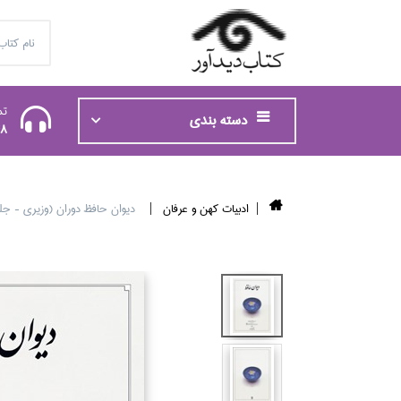
تم
دسته بندی
48
ادبيات كهن و عرفان
ديوان حافظ دوران (وزيري - ج