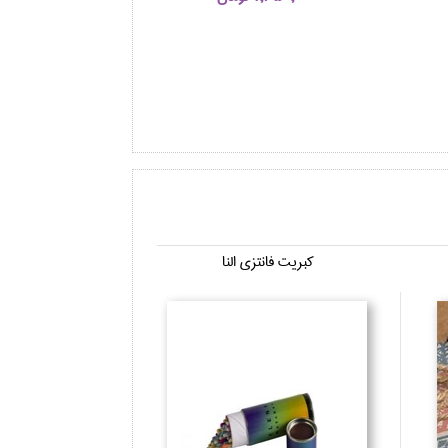
كبريت فانتزي النا
شمع النا 120 گرمي (گو...