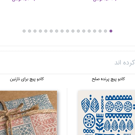
رده اند
كادو پيچ پرنده صلح
كادو پيچ براي نازنين