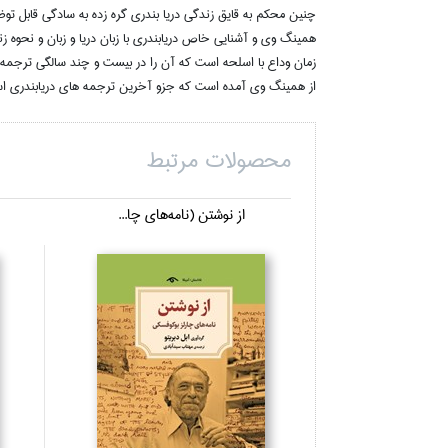
چنين محکم به قايق زندگي دريا بندري گره زده به سادگي قابل تو
همينگ وي و آشنايي خاص دريابندري با زبان دريا و زبان و نحوه ز
زمان وداع با اسلحه است که آن را در بيست و چند سالگي ترجمه کر
از همينگ وي آمده است که جزو آخرين ترجمه هاي دريابندري ا
محصولات مرتبط
از نوشتن (نامه‌هاي چا...