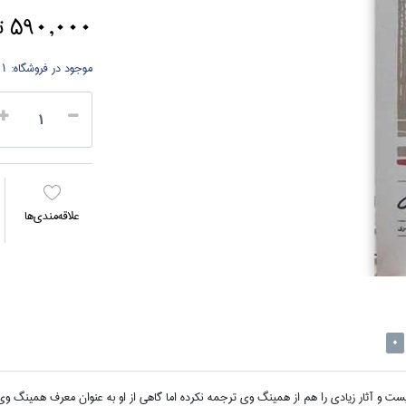
590,000 تومان
موجود در فروشگاه:
1 جلد
علاقه‌مندي‌ها
0
ت و آثار زيادي را هم از همينگ وي ترجمه نکرده اما گاهي از او به عنوان معرف همينگ وي