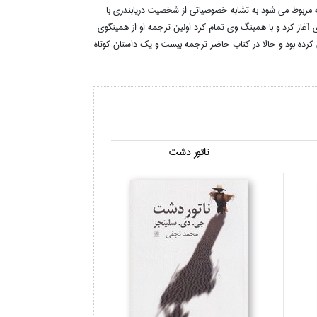
طه مربوط مي شود به تشابه خصوصياتي از شخصيت دريابندري با
 آغاز کرد و با همينگ وي تمام کرد اولين ترجمه او از همينگوي
ي کرده بود و حالا در کتاب حاضر ترجمه بيست و يک داستان کوتاه
ناتور دشت
زندگي خصوصي