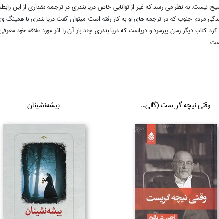
ضيح نيست. به نظر مي رسد که غير از توانايي خاص دريا بندري در ترجمه مقداري از اين راب
ندگي مردم جنوب که در ترجمه هاي او به کار رفته است. ميتوان گفت دريا بندري با همينگ وي
د کتاب ديگر رمان پيرمرد و درياست که دريا بندري چند بار آن را اثر مورد علاقه خود معرف
ست.
وقتي نيچه گريست (گالي...
بيشه‌نشينان