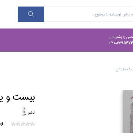
اس با پشتیبانی
021-669547
يك داستان
بيست و ي
ناشر:
او