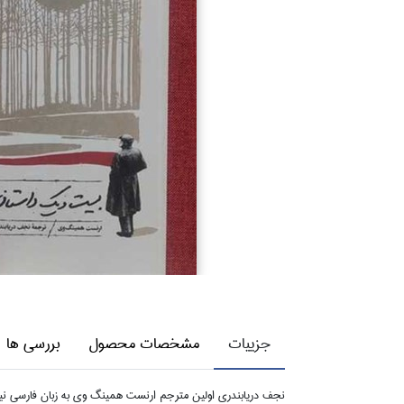
جزییات
مشخصات محصول
بررسی ها
نجف دريابندري اولين مترجم ارنست همينگ وي به زبان فارسي نيس