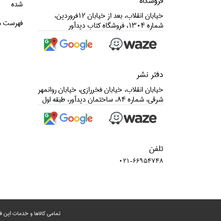
فروشگاه
شده
خيابان انقلاب، بعد از خيابان 12فروردين،
فهرست م
شماره 1304، فروشگاه كتاب ديدآور
دفتر نشر
خيابان انقلاب، خيابان فخررازي، خيابان روانمهر
شرقي، شماره 84، ساختمان ديدآور، طبقه اول
تلفن
021-66954748
تمامی‌ کالاها و خدمات این ف