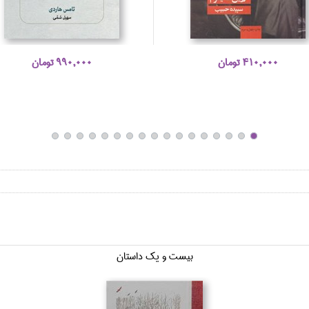
410,000 تومان
990,000 تومان
بيست و يك داستان