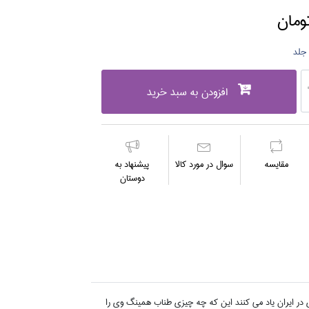
افزودن به سبد خرید
مقايسه
سوال در مورد كالا
پیشنهاد به
دوستان
 در ايران ياد مي کنند اين که چه چيزي طناب همينگ وي را