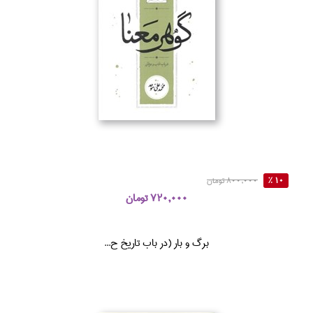
10 %
800,000 تومان
720,000 تومان
برگ و بار (در باب تاريخ ح...