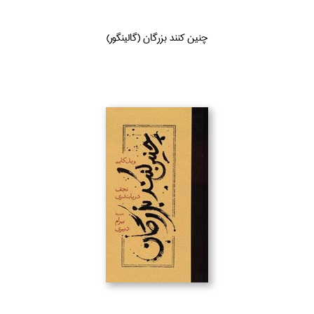
چنين كنند بزرگان (گالينگور)