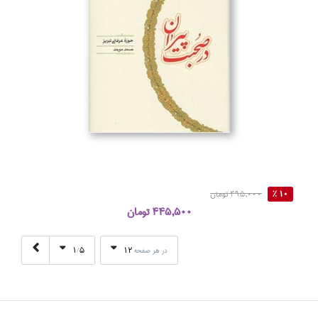
10 %
495,000 تومان
445,500 تومان
1
5
12
در هر صفحه
/