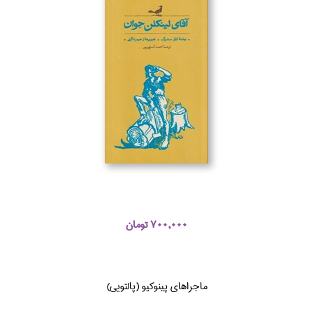
700,000 تومان
ماجراهاي پينوكيو (پالتويي)