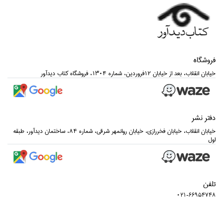
فروشگاه
خيابان انقلاب، بعد از خيابان 12فروردين، شماره 1304، فروشگاه كتاب ديدآور
دفتر نشر
خيابان انقلاب، خيابان فخررازي، خيابان روانمهر شرقي، شماره 84، ساختمان ديدآور، طبقه
اول
تلفن
021-66954748