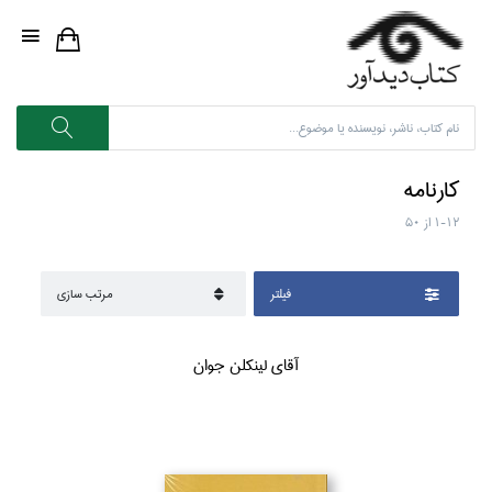
كارنامه
1-12
از
50
فيلتر
مرتب سازي
آقاي لينكلن جوان