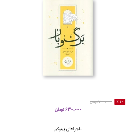
10 %
700,000 تومان
630,000 تومان
ماجراهاي پينوكيو