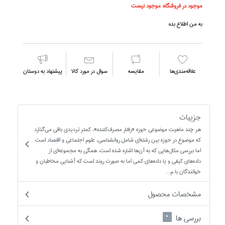
موجود در فروشگاه:
موجود نیست
به من اطلاع بده
علاقه‌مندي‌ها
مقايسه
سوال در مورد كالا
پیشنهاد به دوستان
جزییات
هر چند ماهيت موضوعي حوزه «رفتار مصرف‌كننده»، كمتر ترديدي باقي مي‌گذارد
كه موضوع در حوزه بين رشته‌اي شامل روانشناسي، علوم اجتماعي و اقتصاد است
اما بررسي مثال‌هايي كه به آن‌ها اشاره شده است، همگي به مجموعه‌اي از
داده‌هاي كيفي و يا داده‌هاي كمي اما به صورت روند است كه آشنايي مخاطبان و
خوانندگان با م...
مشخصات محصول
بررسی ها
0