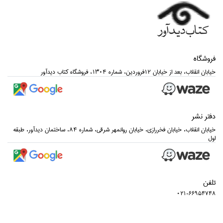
فروشگاه
خيابان انقلاب، بعد از خيابان 12فروردين، شماره 1304، فروشگاه كتاب ديدآور
دفتر نشر
خيابان انقلاب، خيابان فخررازي، خيابان روانمهر شرقي، شماره 84، ساختمان ديدآور، طبقه
اول
تلفن
021-66954748