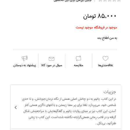
85,000 تومان
موجود در فروشگاه:
موجود نیست
به من اطلاع بده
علاقه‌مندي‌ها
مقايسه
سوال در مورد كالا
پیشنهاد به دوستان
جزییات
در اين كتاب، يالوم به دو چالش اصلي هستي از نگاه درمان‌جويانش، و تا حدي
شخص خود، مي‌پردازد: تقلا براي پر معنا زيستن و با انتهاي ناگزير هستي كنار
آمدن، اين كتاب نيز بر مبناي روايات يالوم و گفتگوهايش با مراجعينش شكل
گرفته و در قالب رماني هستي‌گرايانه نگاشته شده است. اين كتاب با زباني
طنزآلود، بي‌تكل...