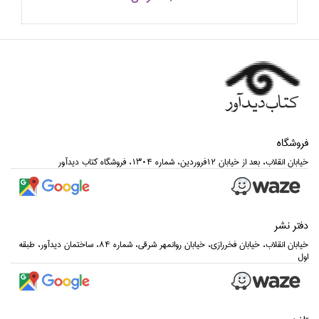
فروشگاه
خيابان انقلاب، بعد از خيابان 12فروردين، شماره 1304، فروشگاه كتاب ديدآور
دفتر نشر
خيابان انقلاب، خيابان فخررازي، خيابان روانمهر شرقي، شماره 84، ساختمان ديدآور، طبقه
اول