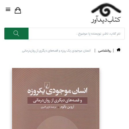
روانشناسي
انسان موجودي يك روزه و قصه‌هاي ديگري از روان‌درماني