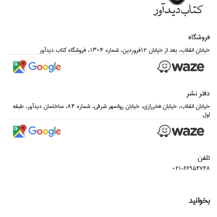
فروشگاه
خيابان انقلاب، بعد از خيابان 12فروردين، شماره 1304، فروشگاه كتاب ديدآور
دفتر نشر
خيابان انقلاب، خيابان فخررازي، خيابان روانمهر شرقي، شماره 84، ساختمان ديدآور، طبقه
اول
تلفن
021-66954748
بخوانید