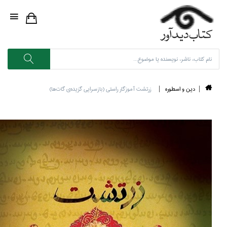
دين و اسطوره
زرتشت آموزگار راستي (بازسرايي گزيده‌ي گات‌ها)