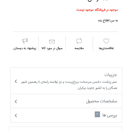
موجود در فروشگاه:
موجود نیست
به من اطلاع بده
علاقه‌مندي‌ها
مقايسه
سوال در مورد كالا
پیشنهاد به دوستان
جزییات
منم زرتشت، دشمن سرسخت دروغ‌پرست و يار توانمند راستان تا رهنمون شوم
همگان را به كشور جاويد بيكران
مشخصات محصول
بررسی ها
0