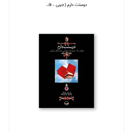
دوستت دارم (جيبي - قا...