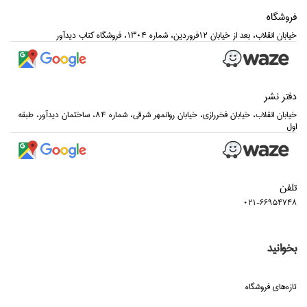
فروشگاه
خيابان انقلاب، بعد از خيابان 12فروردين، شماره 1304، فروشگاه كتاب ديدآور
دفتر نشر
خيابان انقلاب، خيابان فخررازي، خيابان روانمهر شرقي، شماره 84، ساختمان ديدآور، طبقه
اول
تلفن
021-66954748
بخوانید
تازه‌هاي فروشگاه