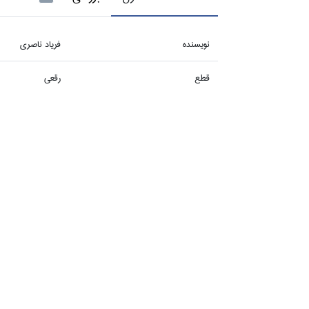
نويسنده
فرياد ناصري
قطع
رقعي
نوع جلد
شوميز
زبان
فارسي
تعداد صفحات
284
نوبت چاپ
1
ابعاد
13 * 19 * 1.5
وزن
250