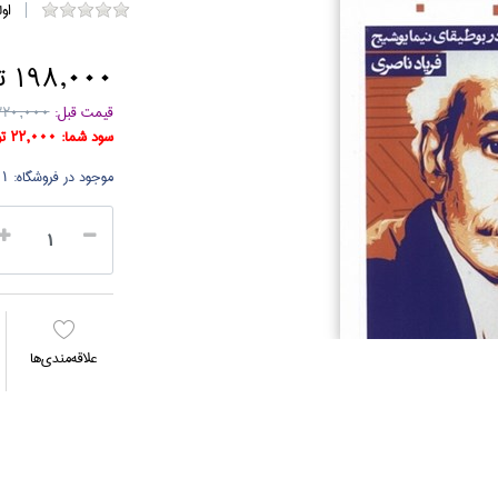
او
198,000 تومان
قیمت قبل:
220,000 توما
سود شما:
22,000 تومان
موجود در فروشگاه:
1 جلد
علاقه‌مندي‌ها