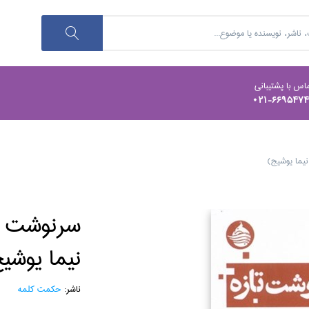
اس با پشتیبانی
021-669547
نيما يوشيج)
سرنوشت تا
نيما يوشي
ناشر:
حكمت كلمه