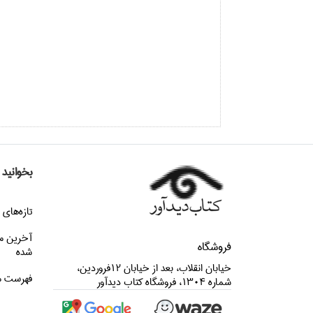
بخوانید
تازه‌هاي 
آخرین م
فروشگاه
شده
خيابان انقلاب، بعد از خيابان 12فروردين،
فهرست م
شماره 1304، فروشگاه كتاب ديدآور