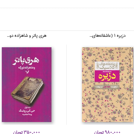
دزيره 1 (عاشقانه‌هاي...
هري پاتر و شاهزاده دو...
980,000 تومان
350,000 تومان