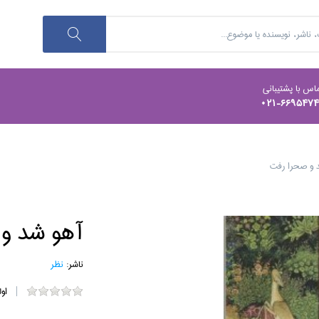
اس با پشتیبانی
021-669547
 و صحرا رفت
آهو شد و
ناشر:
نظر
او