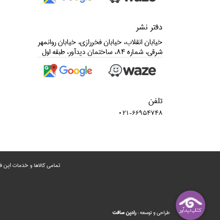
دفتر نشر
خيابان انقلاب، خيابان فخررازي، خيابان روانمهر
شرقي، شماره 84، ساختمان ديدآور، طبقه اول
تلفن
021-66954748
تمامی‌ کالاها و خدمات این ف
طراحي و توسعه :
رادين‌ سافت