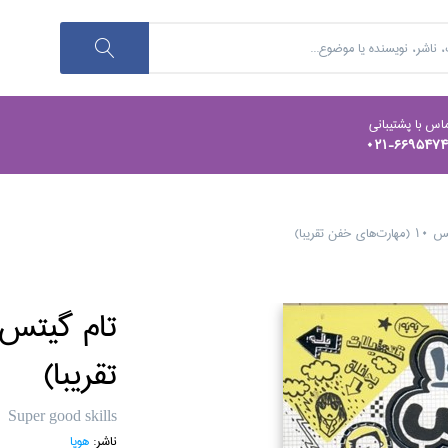
اس با پشتیبانی
021-669547
 خفن تقريبا)
تقريبا)
Super good skills
ناشر:
هوپا