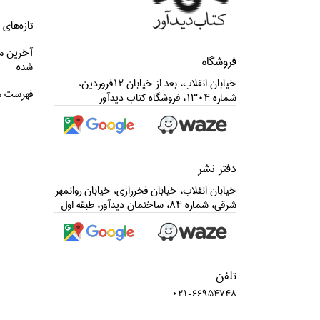
تازه‌هاي 
آخرین م
فروشگاه
شده
خيابان انقلاب، بعد از خيابان 12فروردين،
فهرست م
شماره 1304، فروشگاه كتاب ديدآور
دفتر نشر
خيابان انقلاب، خيابان فخررازي، خيابان روانمهر
شرقي، شماره 84، ساختمان ديدآور، طبقه اول
تلفن
021-66954748