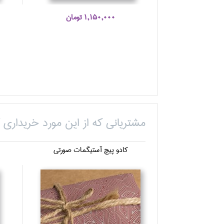
1,150,000 تومان
مشتریانی که از این مورد خریداری ک
كادو پيچ آستيگمات صورتي