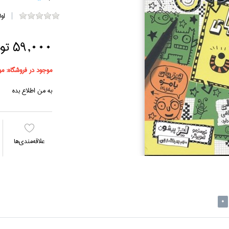
او
59,000 تومان
موجود در فروشگاه:
مو
به من اطلاع بده
علاقه‌مندي‌ها
0