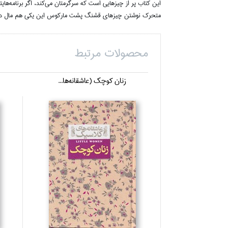
اين كتاب پر از چيزهايي است كه سرگرمتان مي‌كند، اگر برنامه‌ها
متحرك نوشتن چيزهاي قشنگ پشت ماركوس اين يكي هم مال دل
محصولات مرتبط
زنان كوچك (عاشقانه‌ها...