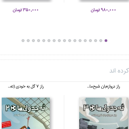
980,000 تومان
350,000 تومان
رده اند
راز دروازه‌بان شبح‌ما...
راز 7 گل به خودي (ته...