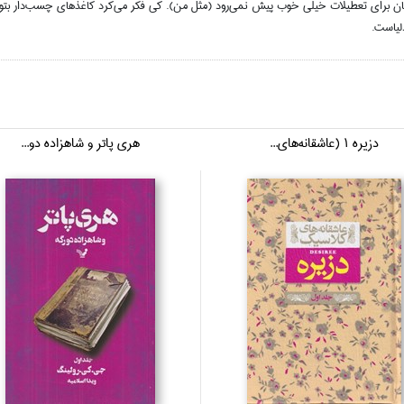
يتان براي تعطيلات خيلي خوب پيش نمي‌رود (مثل من). كي فكر مي‌كرد كاغذهاي چسب‌دار بتوانن
ياست.
دزيره 1 (عاشقانه‌هاي...
هري پاتر و شاهزاده دو...